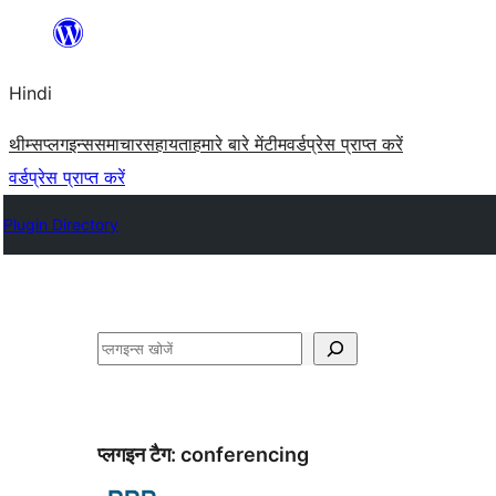
सामग्री
पर
Hindi
जाएं
थीम्स
प्लगइन्स
समाचार
सहायता
हमारे बारे में
टीम
वर्डप्रेस प्राप्त करें
वर्डप्रेस प्राप्त करें
Plugin Directory
खोजें
प्लगइन टैग:
conferencing