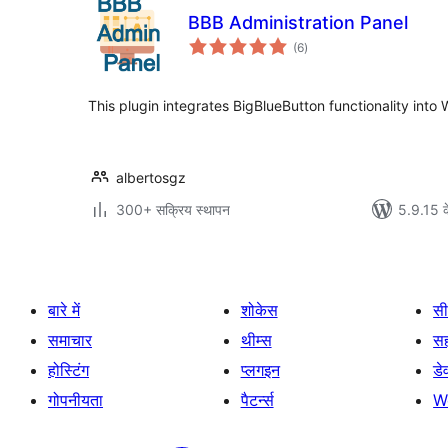
BBB Administration Panel
कुल
(6
)
दर
This plugin integrates BigBlueButton functionality into
albertosgz
300+ सक्रिय स्थापन
5.9.15 क
बारे में
शोकेस
सी
समाचार
थीम्स
स
होस्टिंग
प्लगइन
डे
गोपनीयता
पैटर्न्स
W