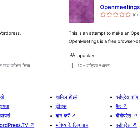
Openmeetings
कु
(0
)
दर
 Wordpress.
This is an attampt to make an Ope
OpenMeetings is a free browser-ba
apunker
े साथ परीक्षण किया
10+ सक्रिय स्थापन
खे
शामिल होइये
वर्डप्रेस.कॉम
हायता
ईवेंट्स
मैट
↗
वलपर्स
दान करें
↗
बीबीप्रेस
↗
ordPress.TV
↗
भविष्य के लिए पांच
बडीप्रेस
↗