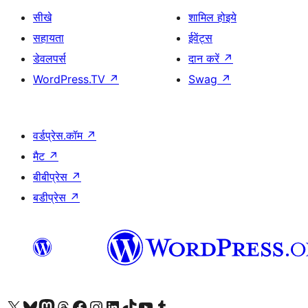
सीखे
शामिल होइये
सहायता
ईवेंट्स
डेवलपर्स
दान करें
↗
WordPress.TV
↗
Swag
↗
वर्डप्रेस.कॉम
↗
मैट
↗
बीबीप्रेस
↗
बडीप्रेस
↗
Visit our X (formerly Twitter) account
हमारे बलुस्की खाते पर जाएँ
Visit our Mastodon account
हमारे थ्रेड्स अकाउंट पर जाएं
हमारे फेसबुक पेज पर जाएँ
हमारे इंस्टाग्राम अकाउंट पर जाएं
हमारे लिंक्डइन खाते पर जाएँ
हमारे टिकटॉक खाते पर जाएँ
हमारे यूट्यूब चैनल पर जाएं
हमारे Tumblr खाते पर जाएँ