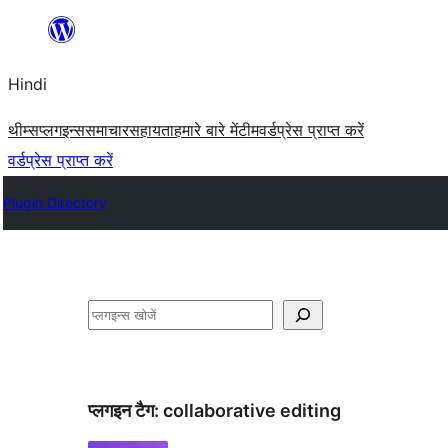
सामग्री
पर
Hindi
जाएं
थीम्स
प्लगइन्स
समाचार
सहायता
हमारे बारे में
टीम
वर्डप्रेस प्राप्त करें
वर्डप्रेस प्राप्त करें
Plugin Directory
खोजें
प्लगइन टैग:
collaborative editing