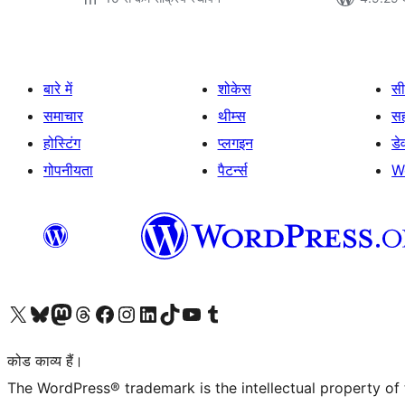
बारे में
शोकेस
सी
समाचार
थीम्स
स
होस्टिंग
प्लगइन
डे
गोपनीयता
पैटर्न्स
W
Visit our X (formerly Twitter) account
हमारे बलुस्की खाते पर जाएँ
Visit our Mastodon account
हमारे थ्रेड्स अकाउंट पर जाएं
हमारे फेसबुक पेज पर जाएँ
हमारे इंस्टाग्राम अकाउंट पर जाएं
हमारे लिंक्डइन खाते पर जाएँ
हमारे टिकटॉक खाते पर जाएँ
हमारे यूट्यूब चैनल पर जाएं
हमारे Tumblr खाते पर जाएँ
कोड काव्य हैं।
The WordPress® trademark is the intellectual property of