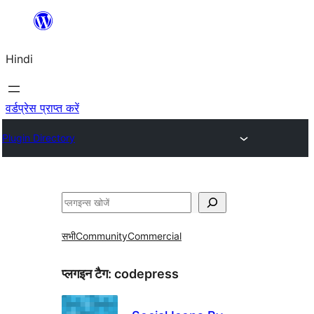
सामग्री
पर
Hindi
जाएं
वर्डप्रेस प्राप्त करें
Plugin Directory
खोजें
सभी
Community
Commercial
प्लगइन टैग:
codepress