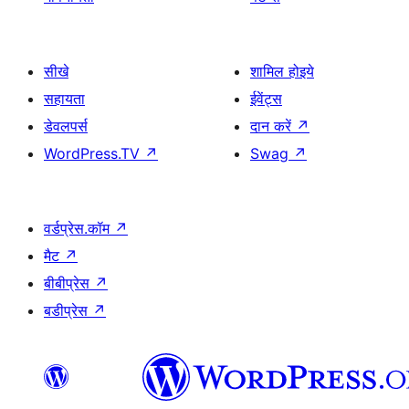
सीखे
शामिल होइये
सहायता
ईवेंट्स
डेवलपर्स
दान करें
↗
WordPress.TV
↗
Swag
↗
वर्डप्रेस.कॉम
↗
मैट
↗
बीबीप्रेस
↗
बडीप्रेस
↗