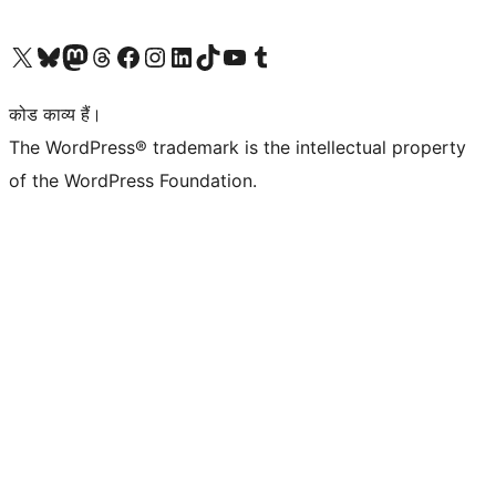
Visit our X (formerly Twitter) account
हमारे बलुस्की खाते पर जाएँ
Visit our Mastodon account
हमारे थ्रेड्स अकाउंट पर जाएं
हमारे फेसबुक पेज पर जाएँ
हमारे इंस्टाग्राम अकाउंट पर जाएं
हमारे लिंक्डइन खाते पर जाएँ
हमारे टिकटॉक खाते पर जाएँ
हमारे यूट्यूब चैनल पर जाएं
हमारे Tumblr खाते पर जाएँ
कोड काव्य हैं।
The WordPress® trademark is the intellectual property
of the WordPress Foundation.