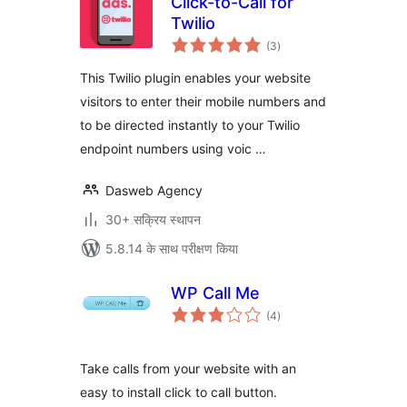
Click-to-Call for
Twilio
कुल
(3
)
दर
This Twilio plugin enables your website
visitors to enter their mobile numbers and
to be directed instantly to your Twilio
endpoint numbers using voic …
Dasweb Agency
30+ सक्रिय स्थापन
5.8.14 के साथ परीक्षण किया
WP Call Me
कुल
(4
)
दर
Take calls from your website with an
easy to install click to call button.