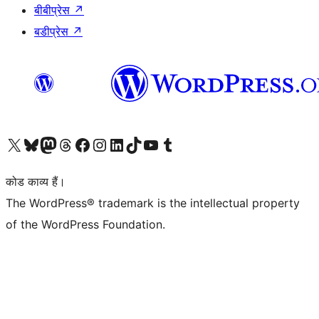
बीबीप्रेस
↗
बडीप्रेस
↗
Visit our X (formerly Twitter) account
हमारे बलुस्की खाते पर जाएँ
Visit our Mastodon account
हमारे थ्रेड्स अकाउंट पर जाएं
हमारे फेसबुक पेज पर जाएँ
हमारे इंस्टाग्राम अकाउंट पर जाएं
हमारे लिंक्डइन खाते पर जाएँ
हमारे टिकटॉक खाते पर जाएँ
हमारे यूट्यूब चैनल पर जाएं
हमारे Tumblr खाते पर जाएँ
कोड काव्य हैं।
The WordPress® trademark is the intellectual property
of the WordPress Foundation.