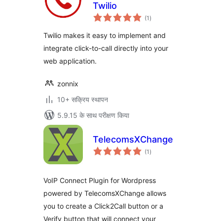
Twilio
कुल
(1
)
दर
Twilio makes it easy to implement and
integrate click-to-call directly into your
web application.
zonnix
10+ सक्रिय स्थापन
5.9.15 के साथ परीक्षण किया
TelecomsXChange
कुल
(1
)
दर
VoIP Connect Plugin for Wordpress
powered by TelecomsXChange allows
you to create a Click2Call button or a
Verify button that will connect your