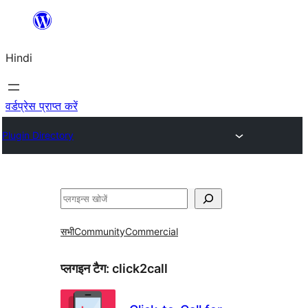
सामग्री
पर
Hindi
जाएं
वर्डप्रेस प्राप्त करें
Plugin Directory
खोजें
सभी
Community
Commercial
प्लगइन टैग:
click2call