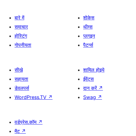
बारे में
शोकेस
समाचार
थीम्स
होस्टिंग
प्लगइन
गोपनीयता
पैटर्न्स
सीखे
शामिल होइये
सहायता
ईवेंट्स
डेवलपर्स
दान करें
↗
WordPress.TV
↗
Swag
↗
वर्डप्रेस.कॉम
↗
मैट
↗