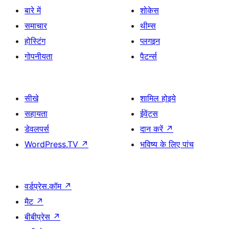
बारे में
शोकेस
समाचार
थीम्स
होस्टिंग
प्लगइन
गोपनीयता
पैटर्न्स
सीखे
शामिल होइये
सहायता
ईवेंट्स
डेवलपर्स
दान करें
↗
WordPress.TV
↗
भविष्य के लिए पांच
वर्डप्रेस.कॉम
↗
मैट
↗
बीबीप्रेस
↗