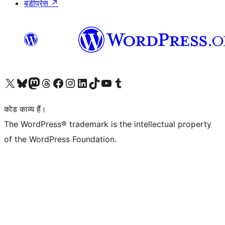
बडीप्रेस
↗
Visit our X (formerly Twitter) account
हमारे बलुस्की खाते पर जाएँ
Visit our Mastodon account
हमारे थ्रेड्स अकाउंट पर जाएं
हमारे फेसबुक पेज पर जाएँ
हमारे इंस्टाग्राम अकाउंट पर जाएं
हमारे लिंक्डइन खाते पर जाएँ
हमारे टिकटॉक खाते पर जाएँ
हमारे यूट्यूब चैनल पर जाएं
हमारे Tumblr खाते पर जाएँ
कोड काव्य हैं।
The WordPress® trademark is the intellectual property
of the WordPress Foundation.