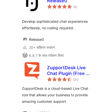
Release0
कुल
(2
)
दर
Develop sophisticated chat experiences
effortlessly, no coding required.
Release0
20+ सक्रिय स्थापन
6.8.7 के साथ परीक्षण किया
ZupportDesk Live
Chat Plugin (Free &
कुल
Paid Plans)
(21
)
दर
ZupportDesk is a cloud-based Live Chat
tool that allows your business to provide
amazing customer support.