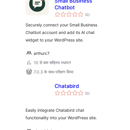
Small Business
Chatbot
कुल
(0
)
दर
Securely connect your Small Business
Chatbot account and add its AI chat
widget to your WordPress site.
arthurc7
10 से कम सक्रिय स्थापन
7.0.3 के साथ परीक्षण किया
Chatabird
कुल
(0
)
दर
Easily integrate Chatabird chat
functionality into your WordPress site.