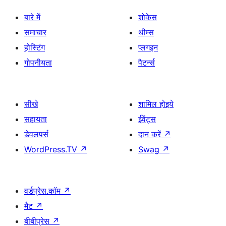
बारे में
शोकेस
समाचार
थीम्स
होस्टिंग
प्लगइन
गोपनीयता
पैटर्न्स
सीखे
शामिल होइये
सहायता
ईवेंट्स
डेवलपर्स
दान करें
↗
WordPress.TV
↗
Swag
↗
वर्डप्रेस.कॉम
↗
मैट
↗
बीबीप्रेस
↗