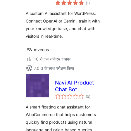
कुल
(1
)
दर
A custom AI assistant for WordPress.
Connect OpenAI or Gemini, train it with
your knowledge base, and chat with
visitors in real-time.
mveous
10 से कम सक्रिय स्थापन
7.0.3 के साथ परीक्षण किया
Navi AI Product
Chat Bot
कुल
(0
)
दर
A smart floating chat assistant for
WooCommerce that helps customers
quickly find products using natural
language and price-based queries.