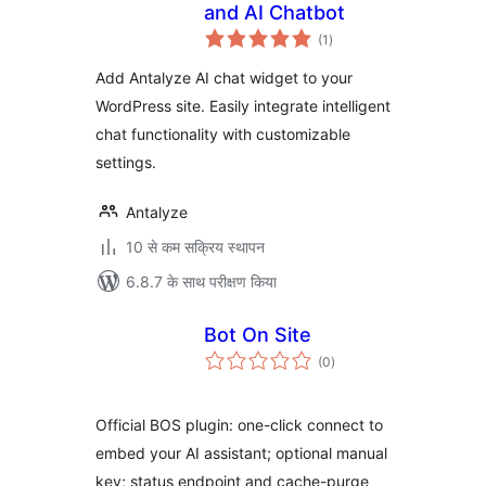
and AI Chatbot
कुल
(1
)
दर
Add Antalyze AI chat widget to your
WordPress site. Easily integrate intelligent
chat functionality with customizable
settings.
Antalyze
10 से कम सक्रिय स्थापन
6.8.7 के साथ परीक्षण किया
Bot On Site
कुल
(0
)
दर
Official BOS plugin: one-click connect to
embed your AI assistant; optional manual
key; status endpoint and cache-purge