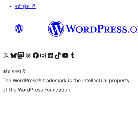
बडीप्रेस
↗
Visit our X (formerly Twitter) account
हमारे बलुस्की खाते पर जाएँ
Visit our Mastodon account
हमारे थ्रेड्स अकाउंट पर जाएं
हमारे फेसबुक पेज पर जाएँ
हमारे इंस्टाग्राम अकाउंट पर जाएं
हमारे लिंक्डइन खाते पर जाएँ
हमारे टिकटॉक खाते पर जाएँ
हमारे यूट्यूब चैनल पर जाएं
हमारे Tumblr खाते पर जाएँ
कोड काव्य हैं।
The WordPress® trademark is the intellectual property
of the WordPress Foundation.