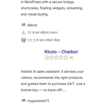
in WordPress with a secure bridge,
shortcodes, floating widgets, streaming,
and visual styling.
laibniz
10 से कम सक्रिय स्थापन
7.0.3 के साथ परीक्षण किया
Klozio – Chatbot
कुल
(0
)
दर
Hosted AI sales assistant: it advises your
visitors, recommends the right products
and guides them to purchase 24/7. Just a
license key — no back-offi …
mygoodsite71