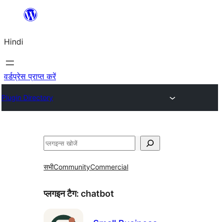
सामग्री
पर
Hindi
जाएं
वर्डप्रेस प्राप्त करें
Plugin Directory
खोजें
सभी
Community
Commercial
प्लगइन टैग:
chatbot