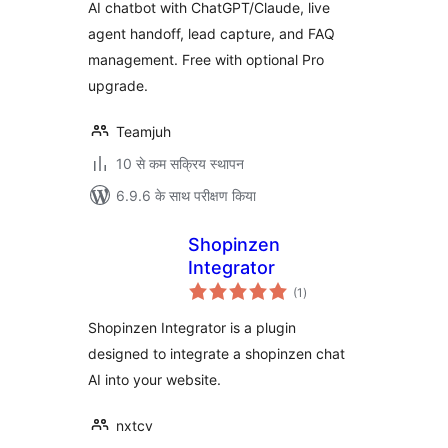
AI chatbot with ChatGPT/Claude, live
agent handoff, lead capture, and FAQ
management. Free with optional Pro
upgrade.
Teamjuh
10 से कम सक्रिय स्थापन
6.9.6 के साथ परीक्षण किया
Shopinzen
Integrator
कुल
(1
)
दर
Shopinzen Integrator is a plugin
designed to integrate a shopinzen chat
AI into your website.
nxtcv