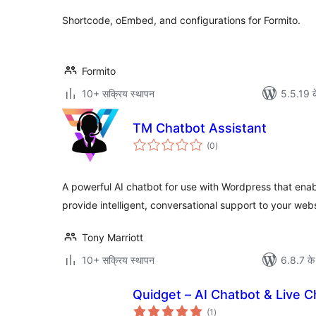
Shortcode, oEmbed, and configurations for Formito.
Formito
10+ सक्रिय स्थापन
5.5.19 क
TM Chatbot Assistant
कुल
(0
)
दर
A powerful AI chatbot for use with Wordpress that enab
provide intelligent, conversational support to your websi
Tony Marriott
10+ सक्रिय स्थापन
6.8.7 के
Quidget – AI Chatbot & Live C
कुल
(1
)
दर