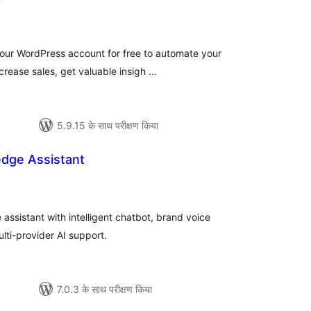
ल
your WordPress account for free to automate your
crease sales, get valuable insigh …
5.9.15 के साथ परीक्षण किया
dge Assistant
ल
ssistant with intelligent chatbot, brand voice
lti-provider AI support.
7.0.3 के साथ परीक्षण किया