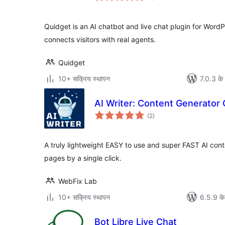
Quidget is an AI chatbot and live chat plugin for Wor
connects visitors with real agents.
Quidget
10+ सक्रिय स्थापन
7.0.3 के 
AI Writer: Content Generator
कुल
(2
)
दर
A truly lightweight EASY to use and super FAST AI cont
pages by a single click.
WebFix Lab
10+ सक्रिय स्थापन
6.5.9 के
Bot Libre Live Chat