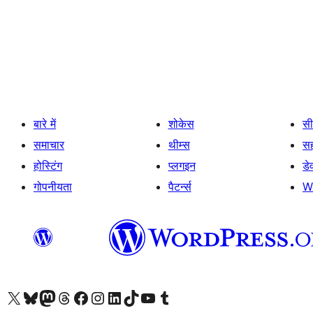
पोस्ट
पेजिनेशन
बारे में
शोकेस
सी
समाचार
थीम्स
स
होस्टिंग
प्लगइन
डे
गोपनीयता
पैटर्न्स
W
Visit our X (formerly Twitter) account
हमारे बलुस्की खाते पर जाएँ
Visit our Mastodon account
हमारे थ्रेड्स अकाउंट पर जाएं
हमारे फेसबुक पेज पर जाएँ
हमारे इंस्टाग्राम अकाउंट पर जाएं
हमारे लिंक्डइन खाते पर जाएँ
हमारे टिकटॉक खाते पर जाएँ
हमारे यूट्यूब चैनल पर जाएं
हमारे Tumblr खाते पर जाएँ