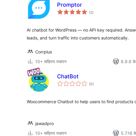
Promptor
कुल
(2
)
दर
AI chatbot for WordPress — no API key required. Answer
leads, and turn traffic into customers automatically.
Corrplus
10+ सक्रिय स्थापन
6.9.6 के
ChatBot
कुल
(0
)
दर
Woocommerce Chatbot to help users to find products 
jawadpro
10+ सक्रिय स्थापन
5.7.16 के