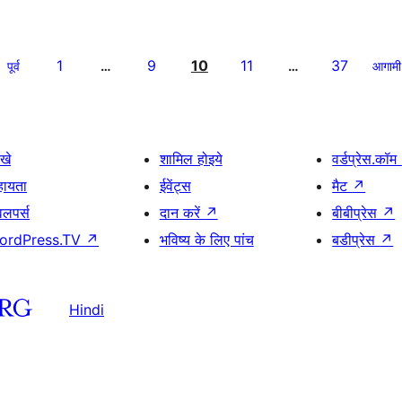
1
9
10
11
37
पूर्व
…
…
आगामी
खे
शामिल होइये
वर्डप्रेस.कॉम
हायता
ईवेंट्स
मैट
↗
वलपर्स
दान करें
↗
बीबीप्रेस
↗
ordPress.TV
↗
भविष्य के लिए पांच
बडीप्रेस
↗
Hindi