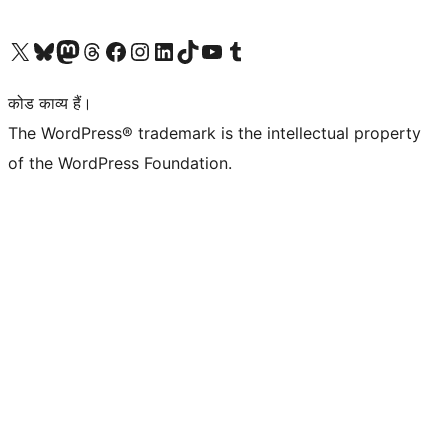
Visit our X (formerly Twitter) account
हमारे बलुस्की खाते पर जाएँ
Visit our Mastodon account
हमारे थ्रेड्स अकाउंट पर जाएं
हमारे फेसबुक पेज पर जाएँ
हमारे इंस्टाग्राम अकाउंट पर जाएं
हमारे लिंक्डइन खाते पर जाएँ
हमारे टिकटॉक खाते पर जाएँ
हमारे यूट्यूब चैनल पर जाएं
हमारे Tumblr खाते पर जाएँ
कोड काव्य हैं।
The WordPress® trademark is the intellectual property
of the WordPress Foundation.