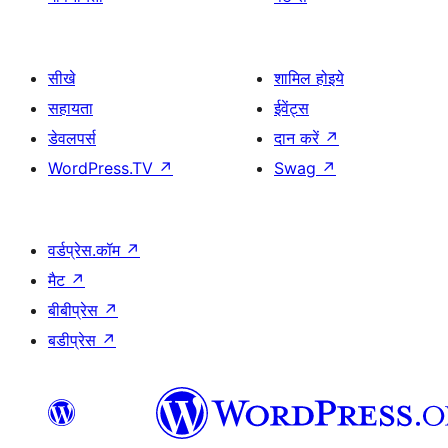
सीखे
शामिल होइये
सहायता
ईवेंट्स
डेवलपर्स
दान करें
↗
WordPress.TV
↗
Swag
↗
वर्डप्रेस.कॉम
↗
मैट
↗
बीबीप्रेस
↗
बडीप्रेस
↗