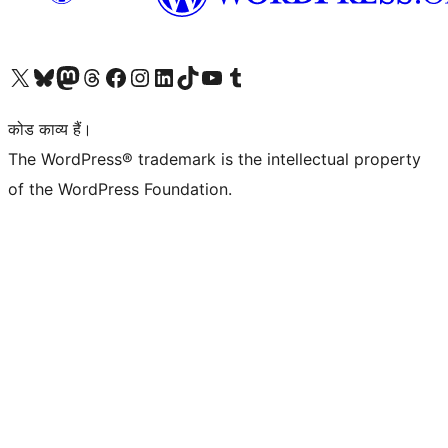
Visit our X (formerly Twitter) account
हमारे बलुस्की खाते पर जाएँ
Visit our Mastodon account
हमारे थ्रेड्स अकाउंट पर जाएं
हमारे फेसबुक पेज पर जाएँ
हमारे इंस्टाग्राम अकाउंट पर जाएं
हमारे लिंक्डइन खाते पर जाएँ
हमारे टिकटॉक खाते पर जाएँ
हमारे यूट्यूब चैनल पर जाएं
हमारे Tumblr खाते पर जाएँ
कोड काव्य हैं।
The WordPress® trademark is the intellectual property
of the WordPress Foundation.