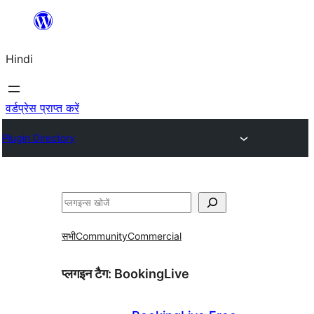
सामग्री
पर
Hindi
जाएं
वर्डप्रेस प्राप्त करें
Plugin Directory
खोजें
सभी
Community
Commercial
प्लगइन टैग:
BookingLive