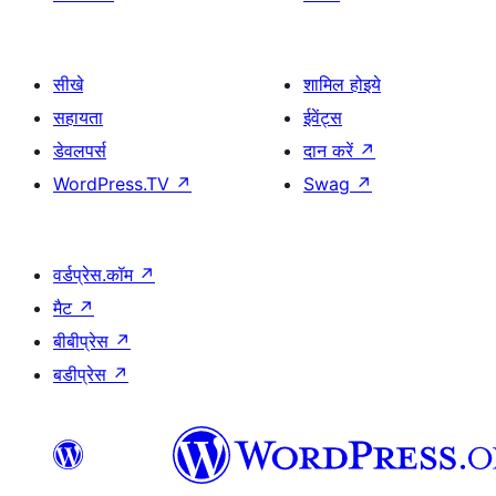
सीखे
शामिल होइये
सहायता
ईवेंट्स
डेवलपर्स
दान करें
↗
WordPress.TV
↗
Swag
↗
वर्डप्रेस.कॉम
↗
मैट
↗
बीबीप्रेस
↗
बडीप्रेस
↗