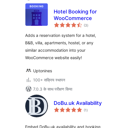
Hotel Booking for
WooCommerce
कुल
(3
)
दर
Adds a reservation system for a hotel,
B&B, villa, apartments, hostel, or any
similar accommodation into your
WooCommerce website easily!
Uptonines
100+ सक्रिय स्थापन
7.0.3 के साथ परीक्षण किया
DoBu.uk Availability
कुल
(1
)
दर
Embed DoBu.uk availability and booking