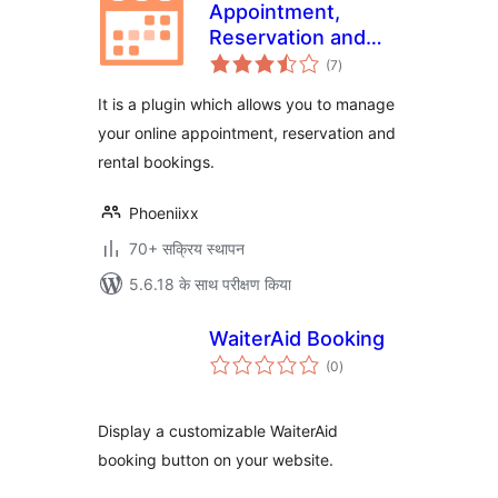
Appointment,
Reservation and
कुल
Rental Booking for
(7
)
दर
Woocommerce
It is a plugin which allows you to manage
your online appointment, reservation and
rental bookings.
Phoeniixx
70+ सक्रिय स्थापन
5.6.18 के साथ परीक्षण किया
WaiterAid Booking
कुल
(0
)
दर
Display a customizable WaiterAid
booking button on your website.