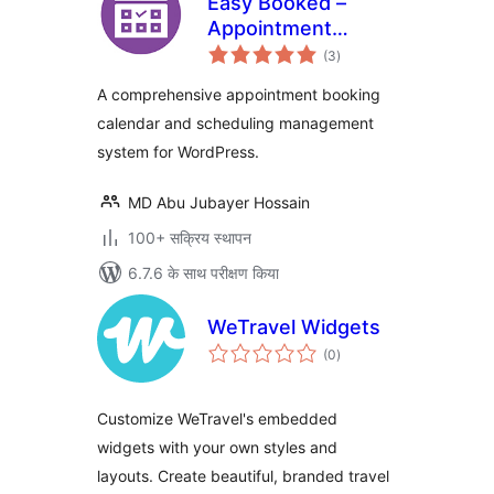
Easy Booked –
Appointment
कुल
Booking and
(3
)
दर
Scheduling
A comprehensive appointment booking
Management
calendar and scheduling management
System for
system for WordPress.
WordPress
MD Abu Jubayer Hossain
100+ सक्रिय स्थापन
6.7.6 के साथ परीक्षण किया
WeTravel Widgets
कुल
(0
)
दर
Customize WeTravel's embedded
widgets with your own styles and
layouts. Create beautiful, branded travel