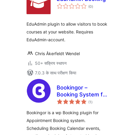
कुल
(0
)
दर
EduAdmin plugin to allow visitors to book
courses at your website. Requires
EduAdmin-account.
Chris Åkerfeldt Wendel
50+ सक्रिय स्थापन
7.0.3 के साथ परीक्षण किया
Bookingor –
Booking System for
कुल
Appointment
(1
)
दर
Booking Calendar,
Bookingor is a wp Booking plugin for
Meeting Scheduling
Appointment Booking system.
& WooCommerce
Scheduling Booking Calendar events,