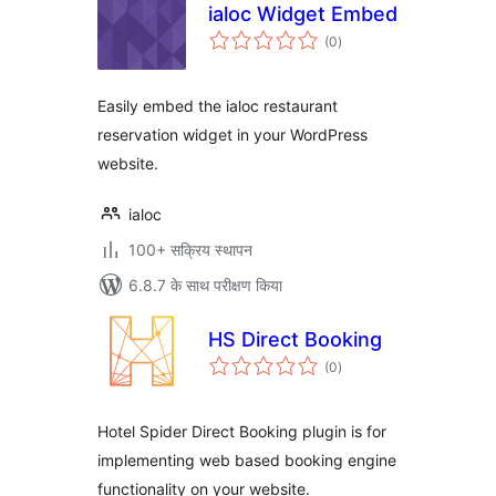
ialoc Widget Embed
कुल
(0
)
दर
Easily embed the ialoc restaurant
reservation widget in your WordPress
website.
ialoc
100+ सक्रिय स्थापन
6.8.7 के साथ परीक्षण किया
HS Direct Booking
कुल
(0
)
दर
Hotel Spider Direct Booking plugin is for
implementing web based booking engine
functionality on your website.