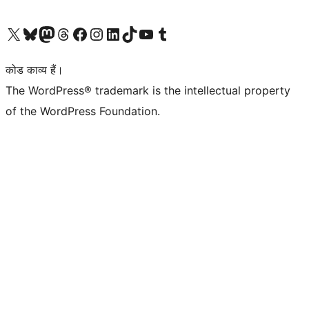
Visit our X (formerly Twitter) account
हमारे बलुस्की खाते पर जाएँ
Visit our Mastodon account
हमारे थ्रेड्स अकाउंट पर जाएं
हमारे फेसबुक पेज पर जाएँ
हमारे इंस्टाग्राम अकाउंट पर जाएं
हमारे लिंक्डइन खाते पर जाएँ
हमारे टिकटॉक खाते पर जाएँ
हमारे यूट्यूब चैनल पर जाएं
हमारे Tumblr खाते पर जाएँ
कोड काव्य हैं।
The WordPress® trademark is the intellectual property
of the WordPress Foundation.