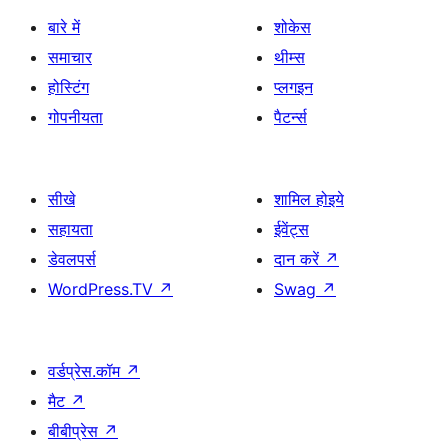
बारे में
शोकेस
समाचार
थीम्स
होस्टिंग
प्लगइन
गोपनीयता
पैटर्न्स
सीखे
शामिल होइये
सहायता
ईवेंट्स
डेवलपर्स
दान करें
↗
WordPress.TV
↗
Swag
↗
वर्डप्रेस.कॉम
↗
मैट
↗
बीबीप्रेस
↗