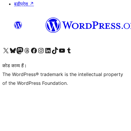
बडीप्रेस
↗
Visit our X (formerly Twitter) account
हमारे बलुस्की खाते पर जाएँ
Visit our Mastodon account
हमारे थ्रेड्स अकाउंट पर जाएं
हमारे फेसबुक पेज पर जाएँ
हमारे इंस्टाग्राम अकाउंट पर जाएं
हमारे लिंक्डइन खाते पर जाएँ
हमारे टिकटॉक खाते पर जाएँ
हमारे यूट्यूब चैनल पर जाएं
हमारे Tumblr खाते पर जाएँ
कोड काव्य हैं।
The WordPress® trademark is the intellectual property
of the WordPress Foundation.