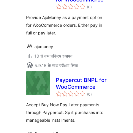
कुल
(0
)
दर
Provide AjoMoney as a payment option
for WooCommerce orders. Either pay in
full or pay later.
ajomoney
10 से कम सक्रिय स्थापन
5.9.15 के साथ परीक्षण किया
Paypercut BNPL for
WooCommerce
कुल
(0
)
दर
Accept Buy Now Pay Later payments
through Paypercut. Split purchases into
manageable installments.