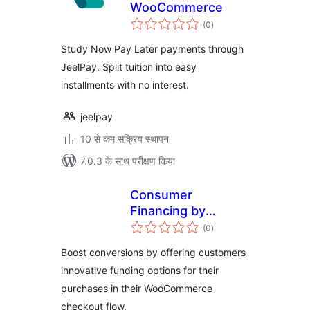
WooCommerce
कुल
(0
)
दर
Study Now Pay Later payments through
JeelPay. Split tuition into easy
installments with no interest.
jeelpay
10 से कम सक्रिय स्थापन
7.0.3 के साथ परीक्षण किया
Consumer
Financing by
कुल
FinHero
(0
)
दर
Boost conversions by offering customers
innovative funding options for their
purchases in their WooCommerce
checkout flow.