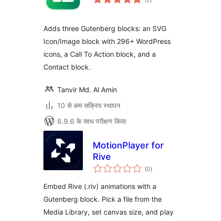
दर
Adds three Gutenberg blocks: an SVG
Icon/Image block with 296+ WordPress
icons, a Call To Action block, and a
Contact block.
Tanvir Md. Al Amin
10 से कम सक्रिय स्थापन
6.9.6 के साथ परीक्षण किया
MotionPlayer for
Rive
कुल
(0
)
दर
Embed Rive (.riv) animations with a
Gutenberg block. Pick a file from the
Media Library, set canvas size, and play