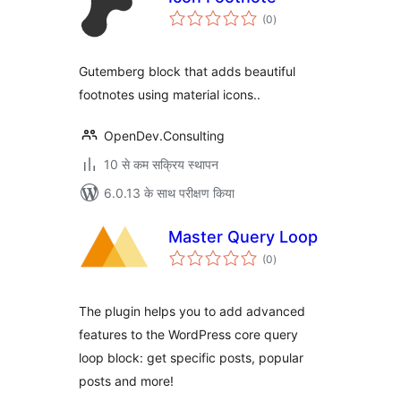
कुल
(0
)
दर
Gutemberg block that adds beautiful
footnotes using material icons..
OpenDev.Consulting
10 से कम सक्रिय स्थापन
6.0.13 के साथ परीक्षण किया
Master Query Loop
कुल
(0
)
दर
The plugin helps you to add advanced
features to the WordPress core query
loop block: get specific posts, popular
posts and more!