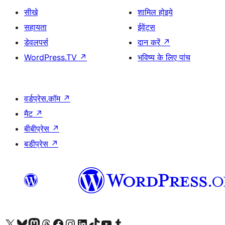
सीखे
शामिल होइये
सहायता
ईवेंट्स
डेवलपर्स
दान करें
↗
WordPress.TV
↗
भविष्य के लिए पांच
वर्डप्रेस.कॉम
↗
मैट
↗
बीबीप्रेस
↗
बडीप्रेस
↗
Visit our X (formerly Twitter) account
हमारे बलुस्की खाते पर जाएँ
Visit our Mastodon account
हमारे थ्रेड्स अकाउंट पर जाएं
हमारे फेसबुक पेज पर जाएँ
हमारे इंस्टाग्राम अकाउंट पर जाएं
हमारे लिंक्डइन खाते पर जाएँ
हमारे टिकटॉक खाते पर जाएँ
हमारे यूट्यूब चैनल पर जाएं
हमारे Tumblr खाते पर जाएँ