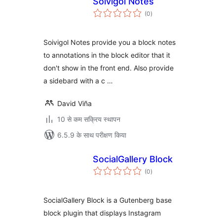
Soivigol Notes
कुल
(0
)
दर
Soivigol Notes provide you a block notes
to annotations in the block editor that it
don't show in the front end. Also provide
a sidebard with a c …
David Viña
10 से कम सक्रिय स्थापन
6.5.9 के साथ परीक्षण किया
SocialGallery Block
कुल
(0
)
दर
SocialGallery Block is a Gutenberg base
block plugin that displays Instagram