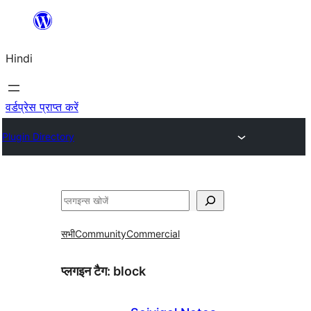
सामग्री
पर
Hindi
जाएं
वर्डप्रेस प्राप्त करें
Plugin Directory
खोजें
सभी
Community
Commercial
प्लगइन टैग:
block