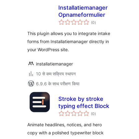
Installatiemanager
Opnameformulier
कुल
(0
)
दर
This plugin allows you to integrate intake
forms from Installatiemanager directly in
your WordPress site.
installatiemanager
10 से कम सक्रिय स्थापन
6.9.6 के साथ परीक्षण किया
Stroke by stroke
typing effect Block
कुल
(0
)
दर
Animate headlines, notices, and hero
copy with a polished typewriter block