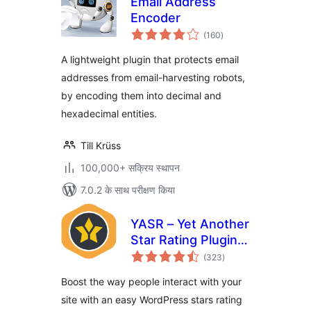
Email Address
Encoder
कुल
(160
)
दर
A lightweight plugin that protects email
addresses from email-harvesting robots,
by encoding them into decimal and
hexadecimal entities.
Till Krüss
100,000+ सक्रिय स्थापन
7.0.2 के साथ परीक्षण किया
YASR – Yet Another
Star Rating Plugin
कुल
for WordPress
(323
)
दर
Boost the way people interact with your
site with an easy WordPress stars rating