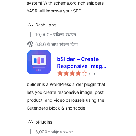
system! With schema.org rich snippets
YASR will improve your SEO
Dash Labs
10,000+ सक्रिय स्थापन
6.8.6 के साथ परीक्षण किया
bSlider – Create
Responsive Image,
कुल
Post, Product, and
(11
)
दर
Video Sliders
bSlider is a WordPress slider plugin that
lets you create responsive image, post,
product, and video carousels using the
Gutenberg block & shortcode.
bPlugins
6,000+ सक्रिय स्थापन