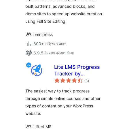
built patterns, advanced blocks, and
demo sites to speed up website creation
using Full Site Editing.
omnipress
800+ सक्रिय स्थापन
6.9.5 के साथ परीक्षण किया
Lite LMS Progress
Tracker by
कुल
LifterLMS – Simple
(3
)
दर
Course,
The easiest way to track progress
Membership Site
through simple online courses and other
and Content
types of content on your WordPress
Progress Tracking
for WordPress
website.
LifterLMS