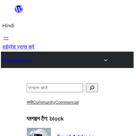
सामग्री
पर
Hindi
जाएं
वर्डप्रेस प्राप्त करें
Plugin Directory
खोजें
सभी
Community
Commercial
प्लगइन टैग:
block