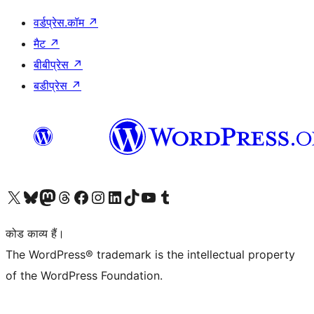
वर्डप्रेस.कॉम
↗
मैट
↗
बीबीप्रेस
↗
बडीप्रेस
↗
Visit our X (formerly Twitter) account
हमारे बलुस्की खाते पर जाएँ
Visit our Mastodon account
हमारे थ्रेड्स अकाउंट पर जाएं
हमारे फेसबुक पेज पर जाएँ
हमारे इंस्टाग्राम अकाउंट पर जाएं
हमारे लिंक्डइन खाते पर जाएँ
हमारे टिकटॉक खाते पर जाएँ
हमारे यूट्यूब चैनल पर जाएं
हमारे Tumblr खाते पर जाएँ
कोड काव्य हैं।
The WordPress® trademark is the intellectual property
of the WordPress Foundation.