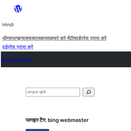
सामग्री
पर
Hindi
जाएं
थीम्स
प्लगइन्स
समाचार
सहायता
हमारे बारे में
टीम
वर्डप्रेस प्राप्त करें
वर्डप्रेस प्राप्त करें
Plugin Directory
खोजें
प्लगइन टैग:
bing webmaster