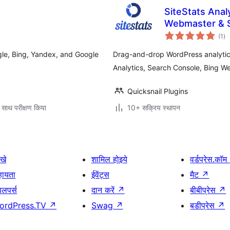
SiteStats Anal
Webmaster & 
कु
(1
)
दर
ogle, Bing, Yandex, and Google
Drag-and-drop WordPress analytic
Analytics, Search Console, Bing 
Quicksnail Plugins
 साथ परीक्षण किया
10+ सक्रिय स्थापन
खे
शामिल होइये
वर्डप्रेस.कॉम
हायता
ईवेंट्स
मैट
↗
वलपर्स
दान करें
↗
बीबीप्रेस
↗
ordPress.TV
↗
Swag
↗
बडीप्रेस
↗