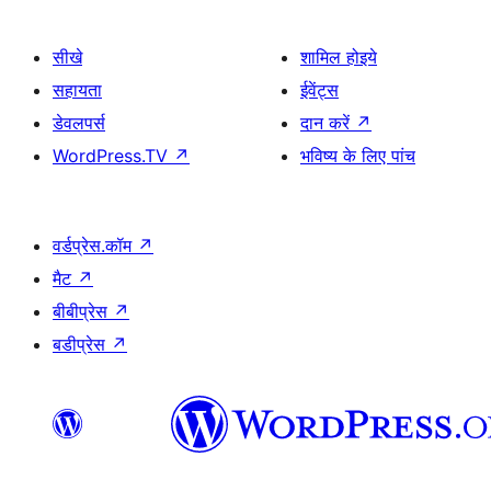
सीखे
शामिल होइये
सहायता
ईवेंट्स
डेवलपर्स
दान करें
↗
WordPress.TV
↗
भविष्य के लिए पांच
वर्डप्रेस.कॉम
↗
मैट
↗
बीबीप्रेस
↗
बडीप्रेस
↗