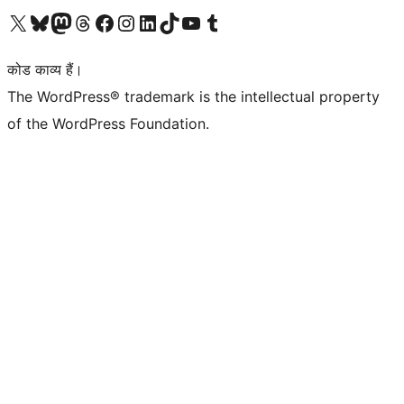
Visit our X (formerly Twitter) account
हमारे बलुस्की खाते पर जाएँ
Visit our Mastodon account
हमारे थ्रेड्स अकाउंट पर जाएं
हमारे फेसबुक पेज पर जाएँ
हमारे इंस्टाग्राम अकाउंट पर जाएं
हमारे लिंक्डइन खाते पर जाएँ
हमारे टिकटॉक खाते पर जाएँ
हमारे यूट्यूब चैनल पर जाएं
हमारे Tumblr खाते पर जाएँ
कोड काव्य हैं।
The WordPress® trademark is the intellectual property
of the WordPress Foundation.