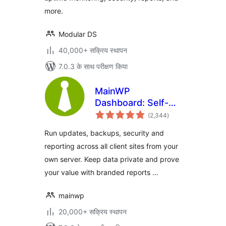
more.
Modular DS
40,000+ सक्रिय स्थापन
7.0.3 के साथ परीक्षण किया
MainWP
Dashboard: Self-
कुल
hosted WordPress
(2,344
)
दर
Management for
Run updates, backups, security and
Agencies
reporting across all client sites from your
own server. Keep data private and prove
your value with branded reports …
mainwp
20,000+ सक्रिय स्थापन