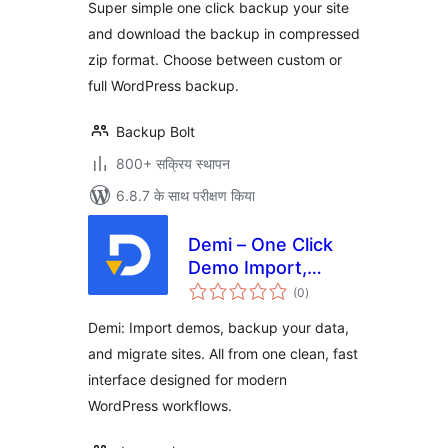
Super simple one click backup your site
and download the backup in compressed
zip format. Choose between custom or
full WordPress backup.
Backup Bolt
800+ सक्रिय स्थापन
6.8.7 के साथ परीक्षण किया
Demi – One Click
Demo Import,
कुल
Backup & Site
(0
)
दर
Migration
Demi: Import demos, backup your data,
and migrate sites. All from one clean, fast
interface designed for modern
WordPress workflows.