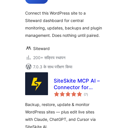
Connect this WordPress site to a
Siteward dashboard for central
monitoring, updates, backups and plugin
management. Does nothing until paired.
Siteward
200+ सक्रिय स्थापन
7.0.3 के साथ परीक्षण किया
SiteSkite MCP AI –
Connector for
कुल
Claude, ChatGPT,
(7
)
दर
Cursor &
Backup, restore, update & monitor
WordPress
WordPress sites — plus edit live sites
WebOps
with Claude, ChatGPT, and Cursor via
SiteSkite AI.