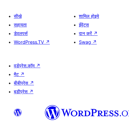
सीखे
शामिल होइये
सहायता
ईवेंट्स
डेवलपर्स
दान करें
↗
WordPress.TV
↗
Swag
↗
वर्डप्रेस.कॉम
↗
मैट
↗
बीबीप्रेस
↗
बडीप्रेस
↗