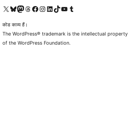
Visit our X (formerly Twitter) account
हमारे बलुस्की खाते पर जाएँ
Visit our Mastodon account
हमारे थ्रेड्स अकाउंट पर जाएं
हमारे फेसबुक पेज पर जाएँ
हमारे इंस्टाग्राम अकाउंट पर जाएं
हमारे लिंक्डइन खाते पर जाएँ
हमारे टिकटॉक खाते पर जाएँ
हमारे यूट्यूब चैनल पर जाएं
हमारे Tumblr खाते पर जाएँ
कोड काव्य हैं।
The WordPress® trademark is the intellectual property
of the WordPress Foundation.