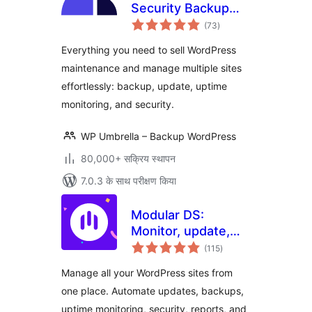
Security Backup
कुल
Restore &
(73
)
दर
Monitoring
Everything you need to sell WordPress
maintenance and manage multiple sites
effortlessly: backup, update, uptime
monitoring, and security.
WP Umbrella – Backup WordPress
80,000+ सक्रिय स्थापन
7.0.3 के साथ परीक्षण किया
Modular DS:
Monitor, update,
कुल
and backup
(115
)
दर
multiple websites
Manage all your WordPress sites from
one place. Automate updates, backups,
uptime monitoring, security, reports, and