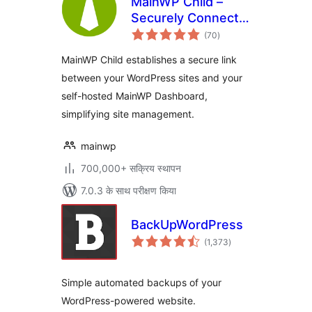
MainWP Child –
Securely Connects
कुल
to the MainWP
(70
)
दर
Dashboard to
MainWP Child establishes a secure link
Manage Multiple
between your WordPress sites and your
Sites
self-hosted MainWP Dashboard,
simplifying site management.
mainwp
700,000+ सक्रिय स्थापन
7.0.3 के साथ परीक्षण किया
BackUpWordPress
कुल
(1,373
)
दर
Simple automated backups of your
WordPress-powered website.