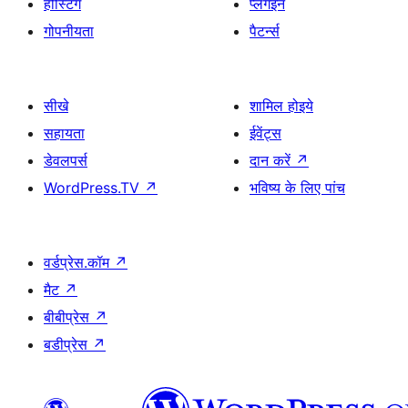
होस्टिंग
प्लगइन
गोपनीयता
पैटर्न्स
सीखे
शामिल होइये
सहायता
ईवेंट्स
डेवलपर्स
दान करें
↗
WordPress.TV
↗
भविष्य के लिए पांच
वर्डप्रेस.कॉम
↗
मैट
↗
बीबीप्रेस
↗
बडीप्रेस
↗