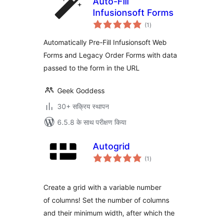
Auto-Fill
Infusionsoft Forms
कुल
(1
)
दर
Automatically Pre-Fill Infusionsoft Web
Forms and Legacy Order Forms with data
passed to the form in the URL
Geek Goddess
30+ सक्रिय स्थापन
6.5.8 के साथ परीक्षण किया
Autogrid
कुल
(1
)
दर
Create a grid with a variable number
of columns! Set the number of columns
and their minimum width, after which the