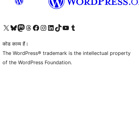
Visit our X (formerly Twitter) account
हमारे बलुस्की खाते पर जाएँ
Visit our Mastodon account
हमारे थ्रेड्स अकाउंट पर जाएं
हमारे फेसबुक पेज पर जाएँ
हमारे इंस्टाग्राम अकाउंट पर जाएं
हमारे लिंक्डइन खाते पर जाएँ
हमारे टिकटॉक खाते पर जाएँ
हमारे यूट्यूब चैनल पर जाएं
हमारे Tumblr खाते पर जाएँ
कोड काव्य हैं।
The WordPress® trademark is the intellectual property
of the WordPress Foundation.