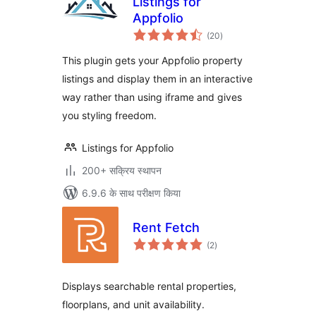
Listings for
Appfolio
कुल
(20
)
दर
This plugin gets your Appfolio property
listings and display them in an interactive
way rather than using iframe and gives
you styling freedom.
Listings for Appfolio
200+ सक्रिय स्थापन
6.9.6 के साथ परीक्षण किया
Rent Fetch
कुल
(2
)
दर
Displays searchable rental properties,
floorplans, and unit availability.