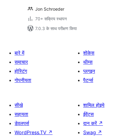
Jon Schroeder
70+ सक्रिय स्थापन
7.0.3 के साथ परीक्षण किया
बारे में
शोकेस
समाचार
थीम्स
होस्टिंग
प्लगइन
गोपनीयता
पैटर्न्स
सीखे
शामिल होइये
सहायता
ईवेंट्स
डेवलपर्स
दान करें
↗
WordPress.TV
↗
Swag
↗