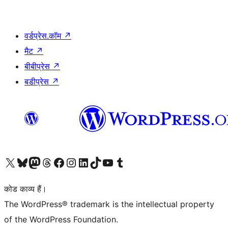
वर्डप्रेस.कॉम
↗
मैट
↗
बीबीप्रेस
↗
बडीप्रेस
↗
Visit our X (formerly Twitter) account
हमारे बलुस्की खाते पर जाएँ
Visit our Mastodon account
हमारे थ्रेड्स अकाउंट पर जाएं
हमारे फेसबुक पेज पर जाएँ
हमारे इंस्टाग्राम अकाउंट पर जाएं
हमारे लिंक्डइन खाते पर जाएँ
हमारे टिकटॉक खाते पर जाएँ
हमारे यूट्यूब चैनल पर जाएं
हमारे Tumblr खाते पर जाएँ
कोड काव्य हैं।
The WordPress® trademark is the intellectual property
of the WordPress Foundation.