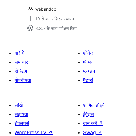
webandco
10 से कम सक्रिय स्थापन
6.8.7 के साथ परीक्षण किया
बारे में
शोकेस
समाचार
थीम्स
होस्टिंग
प्लगइन
गोपनीयता
पैटर्न्स
सीखे
शामिल होइये
सहायता
ईवेंट्स
डेवलपर्स
दान करें
↗
WordPress.TV
↗
Swag
↗