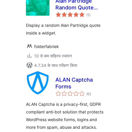
Alan Partridge
Random Quote
कुल
Widget
(1
)
दर
Display a random Alan Partridge quote
inside a widget.
folderfabriek
10 से कम सक्रिय स्थापन
4.7.34 के साथ परीक्षण किया
ALAN Captcha
Forms
कुल
(0
)
दर
ALAN Captcha is a privacy-first, GDPR
compliant anti-bot solution that protects
WordPress website forms, logins and
more from spam, abuse and attacks.