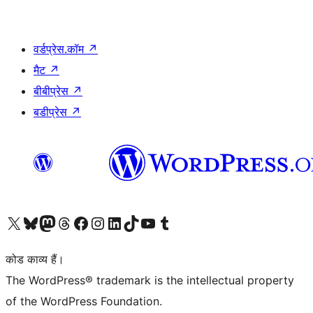
वर्डप्रेस.कॉम
↗
मैट
↗
बीबीप्रेस
↗
बडीप्रेस
↗
Visit our X (formerly Twitter) account
हमारे बलुस्की खाते पर जाएँ
Visit our Mastodon account
हमारे थ्रेड्स अकाउंट पर जाएं
हमारे फेसबुक पेज पर जाएँ
हमारे इंस्टाग्राम अकाउंट पर जाएं
हमारे लिंक्डइन खाते पर जाएँ
हमारे टिकटॉक खाते पर जाएँ
हमारे यूट्यूब चैनल पर जाएं
हमारे Tumblr खाते पर जाएँ
कोड काव्य हैं।
The WordPress® trademark is the intellectual property
of the WordPress Foundation.