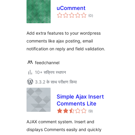
uComment
कुल
(0
)
दर
Add extra features to your wordpress
comments like ajax posting, email
notification on reply and field validation.
feedchannel
10+ सक्रिय स्थापन
3.3.2 के साथ परीक्षण किया
Simple Ajax Insert
Comments Lite
कुल
(9
)
दर
AJAX comment system. Insert and
displays Comments easily and quickly