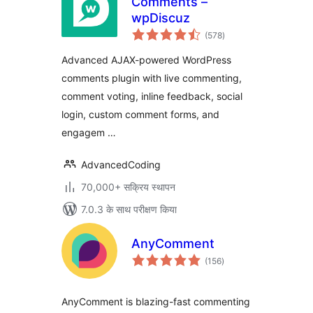
Comments –
wpDiscuz
कुल
(578
)
दर
Advanced AJAX-powered WordPress
comments plugin with live commenting,
comment voting, inline feedback, social
login, custom comment forms, and
engagem …
AdvancedCoding
70,000+ सक्रिय स्थापन
7.0.3 के साथ परीक्षण किया
AnyComment
कुल
(156
)
दर
AnyComment is blazing-fast commenting