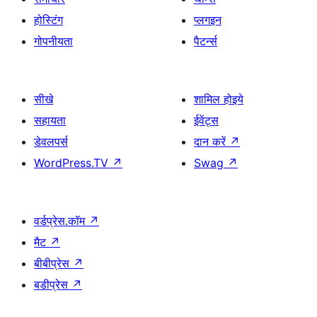
होस्टिंग
प्लगइन
गोपनीयता
पैटर्न्स
सीखे
शामिल होइये
सहायता
ईवेंट्स
डेवलपर्स
दान करें
↗
WordPress.TV
↗
Swag
↗
वर्डप्रेस.कॉम
↗
मैट
↗
बीबीप्रेस
↗
बडीप्रेस
↗