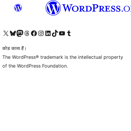
Visit our X (formerly Twitter) account
हमारे बलुस्की खाते पर जाएँ
Visit our Mastodon account
हमारे थ्रेड्स अकाउंट पर जाएं
हमारे फेसबुक पेज पर जाएँ
हमारे इंस्टाग्राम अकाउंट पर जाएं
हमारे लिंक्डइन खाते पर जाएँ
हमारे टिकटॉक खाते पर जाएँ
हमारे यूट्यूब चैनल पर जाएं
हमारे Tumblr खाते पर जाएँ
कोड काव्य हैं।
The WordPress® trademark is the intellectual property
of the WordPress Foundation.