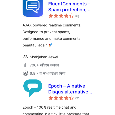
FluentComments –
Spam protection,
कुल
AntiSpam, Ajax
(6
)
दर
Enhanced
AJAX powered realtime comments.
Comments
Designed to prevent spams,
performance and make comments
beautiful again
Shahjahan Jewel
700+ सक्रिय स्थापन
6.8.7 के साथ परीक्षण किया
Epoch – A native
Disqus alternative
कुल
with a focus on
(21
)
दर
speed and privacy
Epoch – 100% realtime chat and
commenting in a tiny little package that