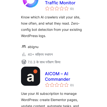
Traffic Monitor
कुल
(0
)
दर
Know which AI crawlers visit your site,
how often, and what they read. Zero-
config bot detection from your existing
WordPress logs.
abignu
40+ सक्रिय स्थापन
7.0.3 के साथ परीक्षण किया
AICOM – AI
Commander
कुल
(0
)
दर
Use your AI subscription to manage
WordPress: create Elementor pages,
update content, automate tasks, and