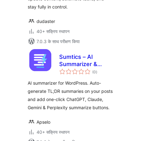
stay fully in control.
dudaster
40+ सक्रिय स्थापन
7.0.3 के साथ परीक्षण किया
Sumtics – AI
Summarizer &
कुल
TL;DR Generator
(0
)
दर
AI summarizer for WordPress. Auto-
generate TL;DR summaries on your posts
and add one-click ChatGPT, Claude,
Gemini & Perplexity summarize buttons.
Apselo
40+ सक्रिय स्थापन