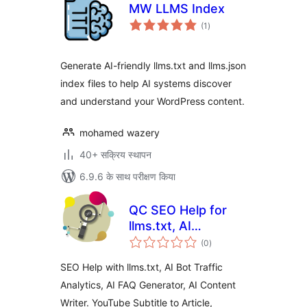
MW LLMS Index
कुल
(1
)
दर
Generate AI-friendly llms.txt and llms.json
index files to help AI systems discover
and understand your WordPress content.
mohamed wazery
40+ सक्रिय स्थापन
6.9.6 के साथ परीक्षण किया
QC SEO Help for
llms.txt, AI
कुल
Analytics, AI
(0
)
दर
Content Writer,
SEO Help with llms.txt, AI Bot Traffic
FAQ Generator,
Analytics, AI FAQ Generator, AI Content
Subtitle to Article
Writer. YouTube Subtitle to Article,