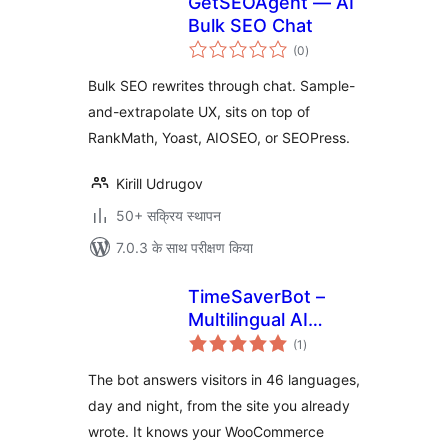
GetSEOAgent — AI
Bulk SEO Chat
कुल
(0
)
दर
Bulk SEO rewrites through chat. Sample-
and-extrapolate UX, sits on top of
RankMath, Yoast, AIOSEO, or SEOPress.
Kirill Udrugov
50+ सक्रिय स्थापन
7.0.3 के साथ परीक्षण किया
TimeSaverBot –
Multilingual AI
कुल
Chatbot
(1
)
दर
The bot answers visitors in 46 languages,
day and night, from the site you already
wrote. It knows your WooCommerce