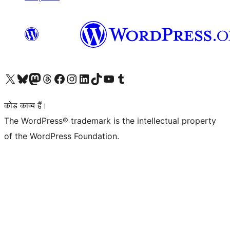
Visit our X (formerly Twitter) account
हमारे बलुस्की खाते पर जाएँ
Visit our Mastodon account
हमारे थ्रेड्स अकाउंट पर जाएं
हमारे फेसबुक पेज पर जाएँ
हमारे इंस्टाग्राम अकाउंट पर जाएं
हमारे लिंक्डइन खाते पर जाएँ
हमारे टिकटॉक खाते पर जाएँ
हमारे यूट्यूब चैनल पर जाएं
हमारे Tumblr खाते पर जाएँ
कोड काव्य हैं।
The WordPress® trademark is the intellectual property
of the WordPress Foundation.