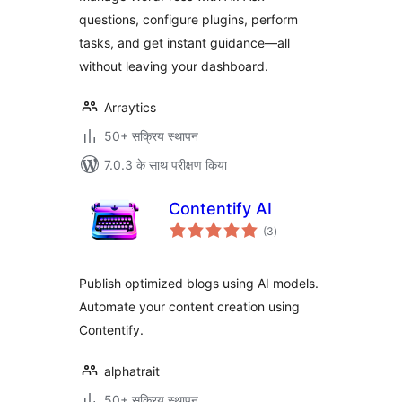
questions, configure plugins, perform
tasks, and get instant guidance—all
without leaving your dashboard.
Arraytics
50+ सक्रिय स्थापन
7.0.3 के साथ परीक्षण किया
Contentify AI
कुल
(3
)
दर
Publish optimized blogs using AI models.
Automate your content creation using
Contentify.
alphatrait
50+ सक्रिय स्थापन