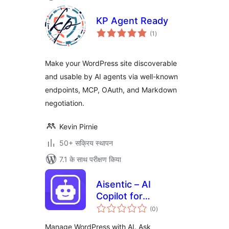
KP Agent Ready
कुल
(1
)
दर
Make your WordPress site discoverable
and usable by AI agents via well-known
endpoints, MCP, OAuth, and Markdown
negotiation.
Kevin Pirnie
50+ सक्रिय स्थापन
7.1 के साथ परीक्षण किया
Aisentic – AI
Copilot for
कुल
WordPress
(0
)
दर
Dashboard
Manage WordPress with AI. Ask