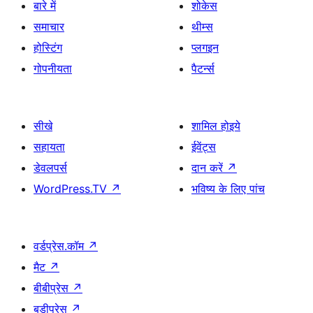
बारे में
शोकेस
समाचार
थीम्स
होस्टिंग
प्लगइन
गोपनीयता
पैटर्न्स
सीखे
शामिल होइये
सहायता
ईवेंट्स
डेवलपर्स
दान करें
↗
WordPress.TV
↗
भविष्य के लिए पांच
वर्डप्रेस.कॉम
↗
मैट
↗
बीबीप्रेस
↗
बडीप्रेस
↗