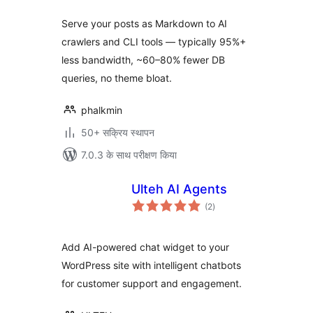
Serve your posts as Markdown to AI
crawlers and CLI tools — typically 95%+
less bandwidth, ~60–80% fewer DB
queries, no theme bloat.
phalkmin
50+ सक्रिय स्थापन
7.0.3 के साथ परीक्षण किया
Ulteh AI Agents
कुल
(2
)
दर
Add AI-powered chat widget to your
WordPress site with intelligent chatbots
for customer support and engagement.