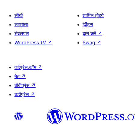
सीखे
शामिल होइये
सहायता
ईवेंट्स
डेवलपर्स
दान करें
↗
WordPress.TV
↗
Swag
↗
वर्डप्रेस.कॉम
↗
मैट
↗
बीबीप्रेस
↗
बडीप्रेस
↗