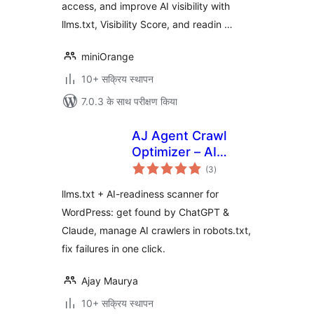
access, and improve AI visibility with
llms.txt, Visibility Score, and readin …
miniOrange
10+ सक्रिय स्थापन
7.0.3 के साथ परीक्षण किया
AJ Agent Crawl
Optimizer – AI
कुल
Readiness Scanner
(3
)
दर
& llms.txt for
llms.txt + AI-readiness scanner for
WordPress
WordPress: get found by ChatGPT &
Claude, manage AI crawlers in robots.txt,
fix failures in one click.
Ajay Maurya
10+ सक्रिय स्थापन