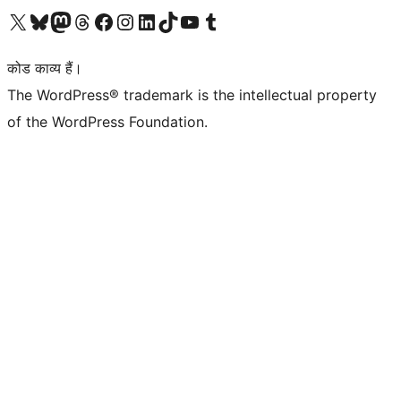
Visit our X (formerly Twitter) account
हमारे बलुस्की खाते पर जाएँ
Visit our Mastodon account
हमारे थ्रेड्स अकाउंट पर जाएं
हमारे फेसबुक पेज पर जाएँ
हमारे इंस्टाग्राम अकाउंट पर जाएं
हमारे लिंक्डइन खाते पर जाएँ
हमारे टिकटॉक खाते पर जाएँ
हमारे यूट्यूब चैनल पर जाएं
हमारे Tumblr खाते पर जाएँ
कोड काव्य हैं।
The WordPress® trademark is the intellectual property
of the WordPress Foundation.