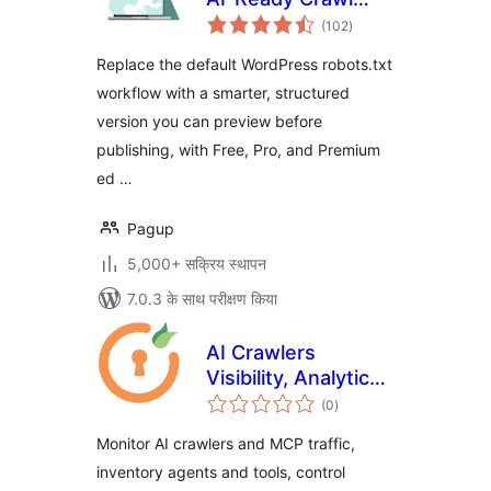
कुल
Control & Bot
(102
)
दर
Governance
Replace the default WordPress robots.txt
workflow with a smarter, structured
version you can preview before
publishing, with Free, Pro, and Premium
ed …
Pagup
5,000+ सक्रिय स्थापन
7.0.3 के साथ परीक्षण किया
AI Crawlers
Visibility, Analytics
कुल
& Control
(0
)
दर
Monitor AI crawlers and MCP traffic,
inventory agents and tools, control