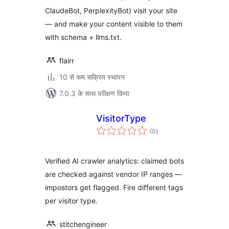
ClaudeBot, PerplexityBot) visit your site
— and make your content visible to them
with schema + llms.txt.
flairr
10 से कम सक्रिय स्थापन
7.0.3 के साथ परीक्षण किया
VisitorType
कुल
(0
)
दर
Verified AI crawler analytics: claimed bots
are checked against vendor IP ranges —
impostors get flagged. Fire different tags
per visitor type.
stitchengineer