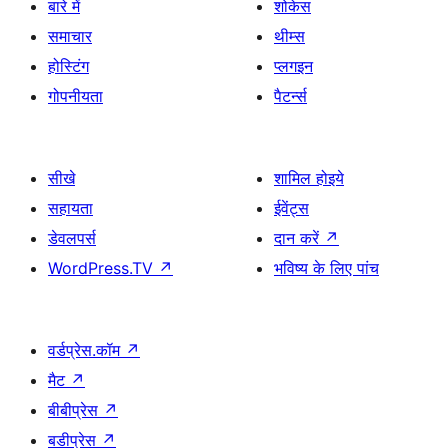
बारे में
शोकेस
समाचार
थीम्स
होस्टिंग
प्लगइन
गोपनीयता
पैटर्न्स
सीखे
शामिल होइये
सहायता
ईवेंट्स
डेवलपर्स
दान करें
↗
WordPress.TV
↗
भविष्य के लिए पांच
वर्डप्रेस.कॉम
↗
मैट
↗
बीबीप्रेस
↗
बडीप्रेस
↗