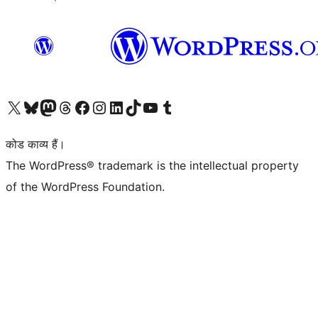
Visit our X (formerly Twitter) account
हमारे बलुस्की खाते पर जाएँ
Visit our Mastodon account
हमारे थ्रेड्स अकाउंट पर जाएं
हमारे फेसबुक पेज पर जाएँ
हमारे इंस्टाग्राम अकाउंट पर जाएं
हमारे लिंक्डइन खाते पर जाएँ
हमारे टिकटॉक खाते पर जाएँ
हमारे यूट्यूब चैनल पर जाएं
हमारे Tumblr खाते पर जाएँ
कोड काव्य हैं।
The WordPress® trademark is the intellectual property
of the WordPress Foundation.