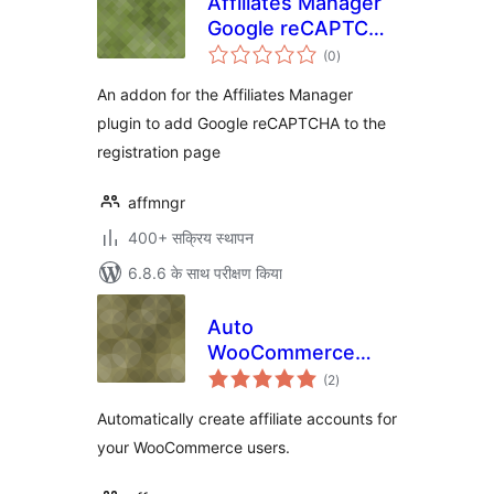
Affiliates Manager
Google reCAPTCHA
कुल
Integration
(0
)
दर
An addon for the Affiliates Manager
plugin to add Google reCAPTCHA to the
registration page
affmngr
400+ सक्रिय स्थापन
6.8.6 के साथ परीक्षण किया
Auto
WooCommerce
कुल
Affiliate Account
(2
)
दर
Creation
Automatically create affiliate accounts for
your WooCommerce users.