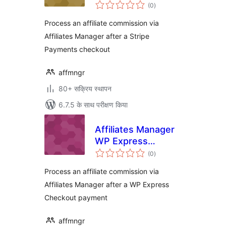
कुल
Integration
(0
)
दर
Process an affiliate commission via
Affiliates Manager after a Stripe
Payments checkout
affmngr
80+ सक्रिय स्थापन
6.7.5 के साथ परीक्षण किया
Affiliates Manager
WP Express
कुल
Checkout
(0
)
दर
Integration
Process an affiliate commission via
Affiliates Manager after a WP Express
Checkout payment
affmngr