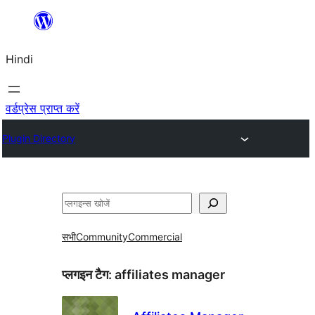
सामग्री
पर
Hindi
जाएं
वर्डप्रेस प्राप्त करें
Plugin Directory
खोजें
सभी
Community
Commercial
प्लगइन टैग:
affiliates manager