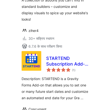
A collection of addons you can't find in
standard builders – customize and
display visuals to spice up your website's
looks!
ziher4
30+ सक्रिय स्थापन
6.7.6 के साथ परीक्षण किया
STARTEND
Subscription Add-
कुल
On for
(1
)
दर
GravityForms
Description: STARTEND is a Gravity
Forms Add-on that allows you to set one
or many future start dates and customize
an automated end date for your Gra …
Concurrent