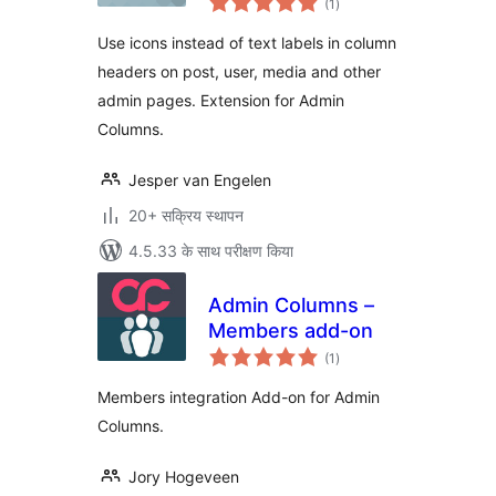
(1
)
दर
Use icons instead of text labels in column
headers on post, user, media and other
admin pages. Extension for Admin
Columns.
Jesper van Engelen
20+ सक्रिय स्थापन
4.5.33 के साथ परीक्षण किया
Admin Columns –
Members add-on
कुल
(1
)
दर
Members integration Add-on for Admin
Columns.
Jory Hogeveen