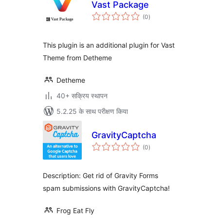
Vast Package
कुल
(0
)
दर
This plugin is an additional plugin for Vast
Theme from Detheme
Detheme
40+ सक्रिय स्थापन
5.2.25 के साथ परीक्षण किया
GravityCaptcha
कुल
(0
)
दर
Description: Get rid of Gravity Forms
spam submissions with GravityCaptcha!
Frog Eat Fly