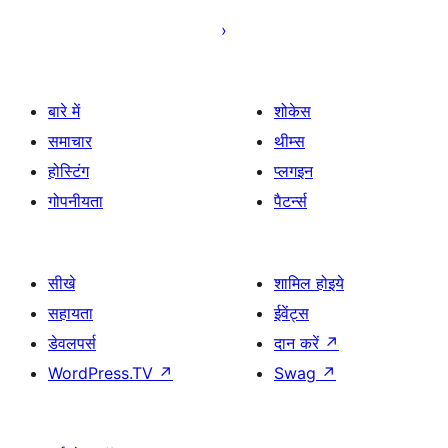
बारे में
शोकेस
समाचार
थीम्स
होस्टिंग
प्लगइन
गोपनीयता
पैटर्न्स
सीखे
शामिल होइये
सहायता
ईवेंट्स
डेवलपर्स
दान करें
↗
WordPress.TV
↗
Swag
↗