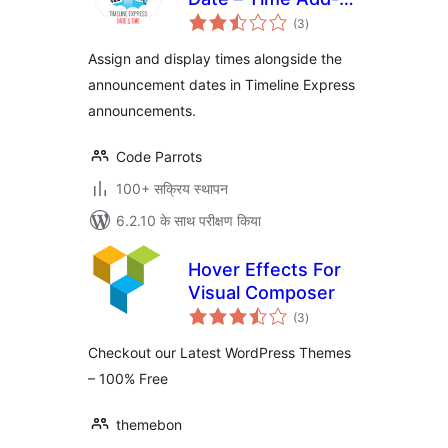
कुल
On
(3
)
दर
Assign and display times alongside the
announcement dates in Timeline Express
announcements.
Code Parrots
100+ सक्रिय स्थापन
6.2.10 के साथ परीक्षण किया
Hover Effects For
Visual Composer
कुल
(3
)
दर
Checkout our Latest WordPress Themes
– 100% Free
themebon