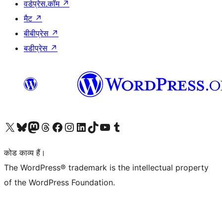
वर्डप्रेस.कॉम
↗
मैट
↗
बीबीप्रेस
↗
बडीप्रेस
↗
Visit our X (formerly Twitter) account
हमारे बलुस्की खाते पर जाएँ
Visit our Mastodon account
हमारे थ्रेड्स अकाउंट पर जाएं
हमारे फेसबुक पेज पर जाएँ
हमारे इंस्टाग्राम अकाउंट पर जाएं
हमारे लिंक्डइन खाते पर जाएँ
हमारे टिकटॉक खाते पर जाएँ
हमारे यूट्यूब चैनल पर जाएं
हमारे Tumblr खाते पर जाएँ
कोड काव्य हैं।
The WordPress® trademark is the intellectual property
of the WordPress Foundation.