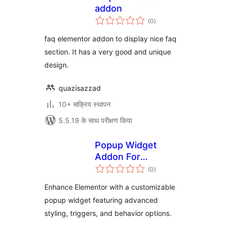
addon
कुल
(0
)
दर
faq elementor addon to display nice faq
section. It has a very good and unique
design.
quazisazzad
10+ सक्रिय स्थापन
5.5.19 के साथ परीक्षण किया
Popup Widget
Addon For
कुल
Elementor by
(0
)
दर
TechnoArray
Enhance Elementor with a customizable
popup widget featuring advanced
styling, triggers, and behavior options.