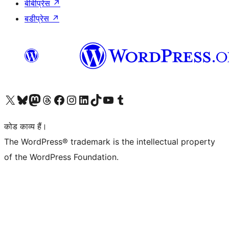
बीबीप्रेस
↗
बडीप्रेस
↗
Visit our X (formerly Twitter) account
हमारे बलुस्की खाते पर जाएँ
Visit our Mastodon account
हमारे थ्रेड्स अकाउंट पर जाएं
हमारे फेसबुक पेज पर जाएँ
हमारे इंस्टाग्राम अकाउंट पर जाएं
हमारे लिंक्डइन खाते पर जाएँ
हमारे टिकटॉक खाते पर जाएँ
हमारे यूट्यूब चैनल पर जाएं
हमारे Tumblr खाते पर जाएँ
कोड काव्य हैं।
The WordPress® trademark is the intellectual property
of the WordPress Foundation.