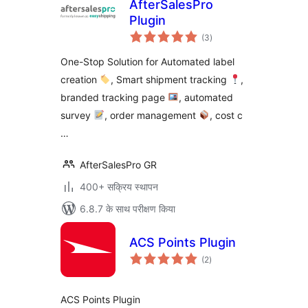
AfterSalesPro
Plugin
कुल
(3
)
दर
One-Stop Solution for Automated label
creation
, Smart shipment tracking
,
branded tracking page
, automated
survey
, order management
, cost c
…
AfterSalesPro GR
400+ सक्रिय स्थापन
6.8.7 के साथ परीक्षण किया
ACS Points Plugin
कुल
(2
)
दर
ACS Points Plugin