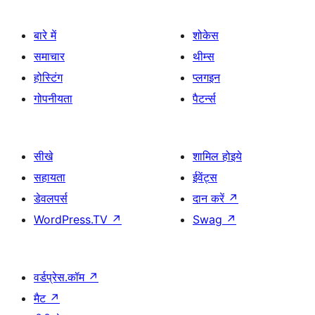
बारे में
शोकेस
समाचार
थीम्स
होस्टिंग
प्लगइन
गोपनीयता
पैटर्न्स
सीखे
शामिल होइये
सहायता
ईवेंट्स
डेवलपर्स
दान करें
↗
WordPress.TV
↗
Swag
↗
वर्डप्रेस.कॉम
↗
मैट
↗