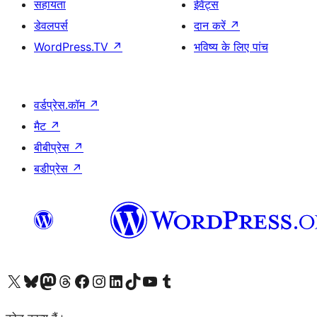
सहायता
ईवेंट्स
डेवलपर्स
दान करें
↗
WordPress.TV
↗
भविष्य के लिए पांच
वर्डप्रेस.कॉम
↗
मैट
↗
बीबीप्रेस
↗
बडीप्रेस
↗
Visit our X (formerly Twitter) account
हमारे बलुस्की खाते पर जाएँ
Visit our Mastodon account
हमारे थ्रेड्स अकाउंट पर जाएं
हमारे फेसबुक पेज पर जाएँ
हमारे इंस्टाग्राम अकाउंट पर जाएं
हमारे लिंक्डइन खाते पर जाएँ
हमारे टिकटॉक खाते पर जाएँ
हमारे यूट्यूब चैनल पर जाएं
हमारे Tumblr खाते पर जाएँ