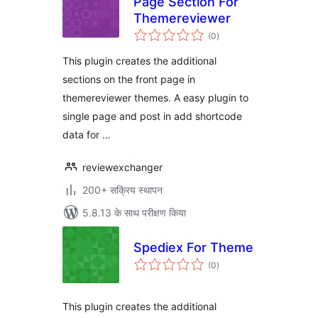
Page Section For
Themereviewer
कुल
(0
)
दर
This plugin creates the additional
sections on the front page in
themereviewer themes. A easy plugin to
single page and post in add shortcode
data for …
reviewexchanger
200+ सक्रिय स्थापन
5.8.13 के साथ परीक्षण किया
Spediex For Theme
कुल
(0
)
दर
This plugin creates the additional