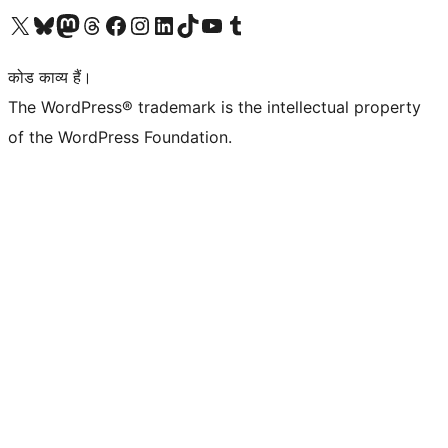
Visit our X (formerly Twitter) account
हमारे बलुस्की खाते पर जाएँ
Visit our Mastodon account
हमारे थ्रेड्स अकाउंट पर जाएं
हमारे फेसबुक पेज पर जाएँ
हमारे इंस्टाग्राम अकाउंट पर जाएं
हमारे लिंक्डइन खाते पर जाएँ
हमारे टिकटॉक खाते पर जाएँ
हमारे यूट्यूब चैनल पर जाएं
हमारे Tumblr खाते पर जाएँ
कोड काव्य हैं।
The WordPress® trademark is the intellectual property
of the WordPress Foundation.