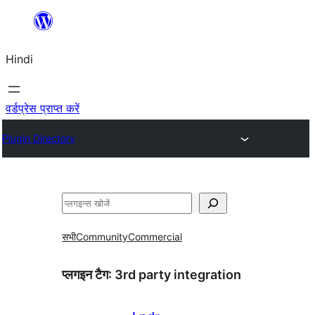
सामग्री
पर
Hindi
जाएं
वर्डप्रेस प्राप्त करें
Plugin Directory
खोजें
सभी
Community
Commercial
प्लगइन टैग:
3rd party integration