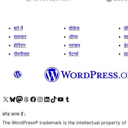
बारे में
शोकेस
सी
समाचार
थीम्स
स
होस्टिंग
प्लगइन
डे
गोपनीयता
पैटर्न्स
W
Visit our X (formerly Twitter) account
हमारे बलुस्की खाते पर जाएँ
Visit our Mastodon account
हमारे थ्रेड्स अकाउंट पर जाएं
हमारे फेसबुक पेज पर जाएँ
हमारे इंस्टाग्राम अकाउंट पर जाएं
हमारे लिंक्डइन खाते पर जाएँ
हमारे टिकटॉक खाते पर जाएँ
हमारे यूट्यूब चैनल पर जाएं
हमारे Tumblr खाते पर जाएँ
कोड काव्य हैं।
The WordPress® trademark is the intellectual property of