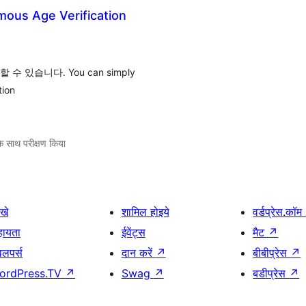
s Age Verification
있습니다. You can simply
tion
े साथ परीक्षण किया
खे
शामिल होइये
वर्डप्रेस.कॉम
हायता
ईवेंट्स
मैट
↗
वलपर्स
दान करें
↗
बीबीप्रेस
↗
ordPress.TV
↗
Swag
↗
बडीप्रेस
↗