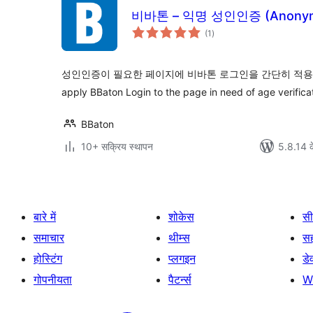
비바톤 – 익명 성인인증 (Anonymou
कुल
(1
)
दर
성인인증이 필요한 페이지에 비바톤 로그인을 간단히 적용할 수 
apply BBaton Login to the page in need of age verifica
BBaton
10+ सक्रिय स्थापन
5.8.14 क
बारे में
शोकेस
सी
समाचार
थीम्स
स
होस्टिंग
प्लगइन
डे
गोपनीयता
पैटर्न्स
W