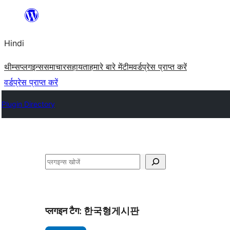
सामग्री
पर
Hindi
जाएं
थीम्स
प्लगइन्स
समाचार
सहायता
हमारे बारे में
टीम
वर्डप्रेस प्राप्त करें
वर्डप्रेस प्राप्त करें
Plugin Directory
खोजें
प्लगइन टैग:
한국형게시판