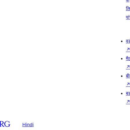
ल
पा
वर
मै
बी
बड
Hindi