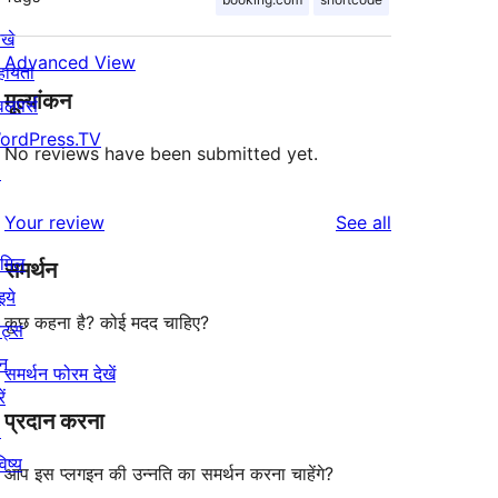
खे
Advanced View
हायता
मूल्यांकन
वलपर्स
ordPress.TV
No reviews have been submitted yet.
↗
reviews
Your review
See all
ामिल
समर्थन
इये
कुछ कहना है? कोई मदद चाहिए?
ेंट्स
न
समर्थन फोरम देखें
ें
प्रदान करना
↗
िष्य
आप इस प्लगइन की उन्नति का समर्थन करना चाहेंगे?