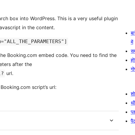
ch box into WordPress. This is a very useful plugin
avascript in the content.
बा
m="ALL_THE_PARAMETERS"]
में
स
 the Booking.com embed code. You need to find the
हो
eters after the
गो
url.
l?
Booking.com script’s url:
श
थी
प्
पैट