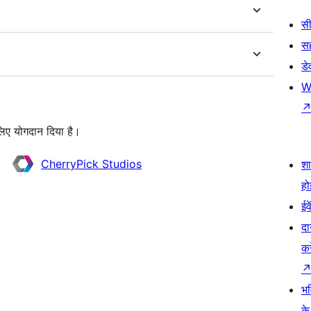
सी
स
डे
W
लिए योगदान दिया है।
CherryPick Studios
श
हो
ईव
दा
कर
भव
के