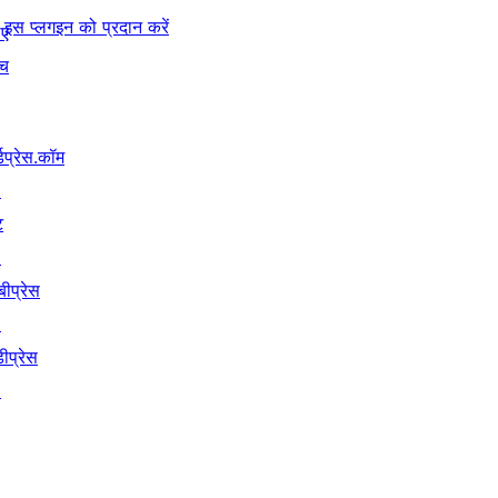
इस प्लगइन को प्रदान करें
िए
ंच
्डप्रेस.कॉम
↗
ट
↗
बीप्रेस
↗
ीप्रेस
↗