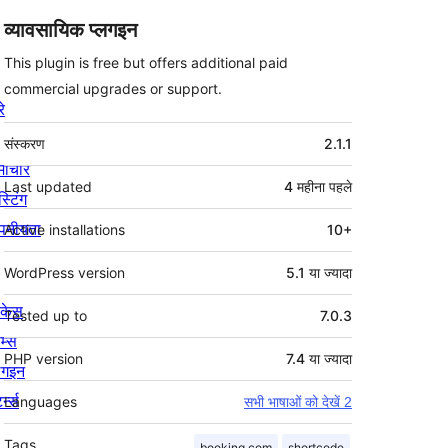
व्यावसायिक प्लगइन
This plugin is free but offers additional paid
commercial upgrades or support.
रे
मेटा
संस्करण
2.1.1
माचार
Last updated
4 महीना
पहले
स्टिंग
पनीयता
Active installations
10+
WordPress version
5.1 या ज्यादा
ोकेस
Tested up to
7.0.3
म्स
PHP version
7.4 या ज्यादा
लगइन
र्न्स
Languages
सभी भाषाओं को देखें 2
Tags
booking.com
shortcode