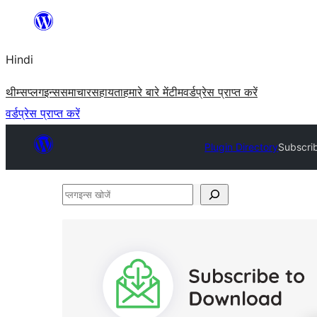
सामग्री
पर
Hindi
जाएं
थीम्स
प्लगइन्स
समाचार
सहायता
हमारे बारे में
टीम
वर्डप्रेस प्राप्त करें
वर्डप्रेस प्राप्त करें
Plugin Directory
Subscrib
प्लगइन्स
खोजें