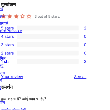
मूल्यांकन
खे
हायता
3
out of 5 stars.
वलपर्स
5 stars
2
ordPress.TV
2
4 stars
0
↗
5-
0
3 stars
0
star
4-
0
2 stars
0
reviews
star
3-
0
ामिल
1 star
2
reviews
star
2-
2
इये
reviews
star
1-
ेंट्स
reviews
Your review
See all
reviews
star
न
समर्थन
reviews
ें
↗
कुछ कहना है? कोई मदद चाहिए?
िष्य
समर्थन फोरम देखें