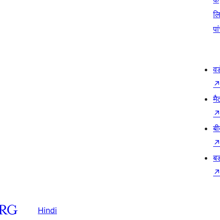
ल
पा
वर
मै
बी
बड
Hindi