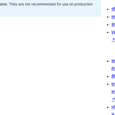
stable. They are not recommended for use on production
सी
स
डे
W
श
हो
ईव
दा
कर
भव
के