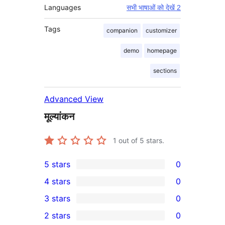
Languages
सभी भाषाओं को देखें 2
Tags
companion
customizer
demo
homepage
sections
Advanced View
मूल्यांकन
1
out of 5 stars.
5 stars
0
0
4 stars
0
5-
0
3 stars
0
star
4-
0
2 stars
0
reviews
star
3-
0