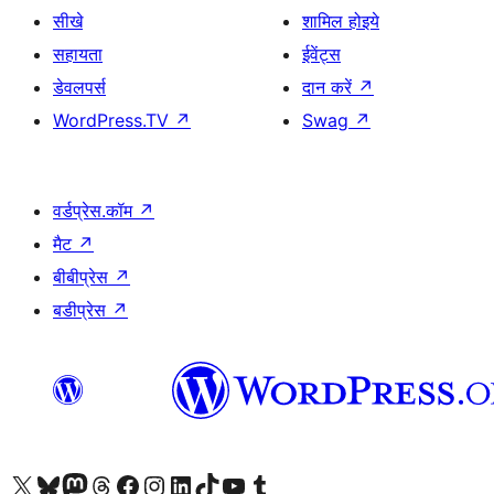
सीखे
शामिल होइये
सहायता
ईवेंट्स
डेवलपर्स
दान करें
↗
WordPress.TV
↗
Swag
↗
वर्डप्रेस.कॉम
↗
मैट
↗
बीबीप्रेस
↗
बडीप्रेस
↗
Visit our X (formerly Twitter) account
हमारे बलुस्की खाते पर जाएँ
Visit our Mastodon account
हमारे थ्रेड्स अकाउंट पर जाएं
हमारे फेसबुक पेज पर जाएँ
हमारे इंस्टाग्राम अकाउंट पर जाएं
हमारे लिंक्डइन खाते पर जाएँ
हमारे टिकटॉक खाते पर जाएँ
हमारे यूट्यूब चैनल पर जाएं
हमारे Tumblr खाते पर जाएँ