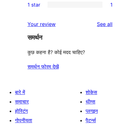
1 star
1
reviews
star
2-
1
reviews
star
1-
reviews
Your review
See all
reviews
star
समर्थन
review
कुछ कहना है? कोई मदद चाहिए?
समर्थन फोरम देखें
बारे में
शोकेस
समाचार
थीम्स
होस्टिंग
प्लगइन
गोपनीयता
पैटर्न्स