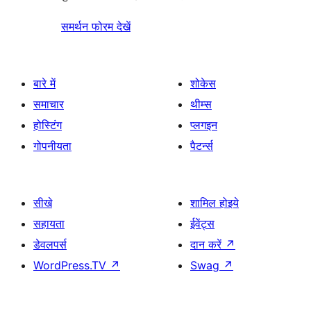
समर्थन फोरम देखें
बारे में
शोकेस
समाचार
थीम्स
होस्टिंग
प्लगइन
गोपनीयता
पैटर्न्स
सीखे
शामिल होइये
सहायता
ईवेंट्स
डेवलपर्स
दान करें
↗
WordPress.TV
↗
Swag
↗