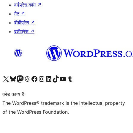
वर्डप्रेस.कॉम
↗
मैट
↗
बीबीप्रेस
↗
बडीप्रेस
↗
Visit our X (formerly Twitter) account
हमारे बलुस्की खाते पर जाएँ
Visit our Mastodon account
हमारे थ्रेड्स अकाउंट पर जाएं
हमारे फेसबुक पेज पर जाएँ
हमारे इंस्टाग्राम अकाउंट पर जाएं
हमारे लिंक्डइन खाते पर जाएँ
हमारे टिकटॉक खाते पर जाएँ
हमारे यूट्यूब चैनल पर जाएं
हमारे Tumblr खाते पर जाएँ
कोड काव्य हैं।
The WordPress® trademark is the intellectual property
of the WordPress Foundation.