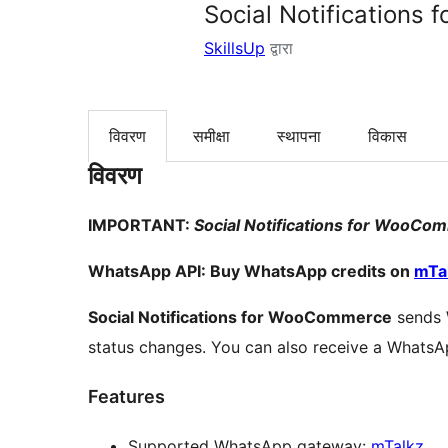
Social Notifications
SkillsUp
द्वारा
विवरण
समीक्षा
स्थापना
विकास
विवरण
IMPORTANT:
Social Notifications for WooCo
WhatsApp API: Buy WhatsApp credits on
mTa
Social Notifications for WooCommerce
sends W
status changes. You can also receive a Whats
Features
Supported WhatsApp gateway:
mTalkz