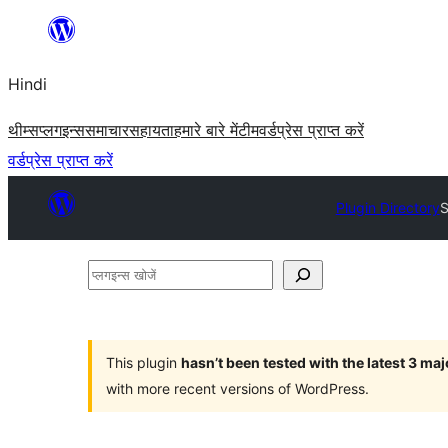
सामग्री
पर
Hindi
जाएं
थीम्स
प्लगइन्स
समाचार
सहायता
हमारे बारे में
टीम
वर्डप्रेस प्राप्त करें
वर्डप्रेस प्राप्त करें
Plugin Directory
S
प्लगइन्स
खोजें
This plugin
hasn’t been tested with the latest 3 ma
with more recent versions of WordPress.