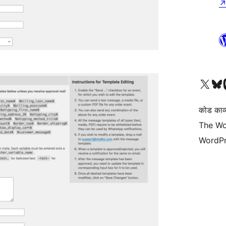
Visit our X (formerly 
हमारे बलुस्की खाते पर जाए
Vi
कोड काव्य
The Wo
WordPr