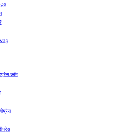
ेंट्स
न
ें
↗
wag
↗
्डप्रेस.कॉम
↗
ट
↗
बीप्रेस
↗
ीप्रेस