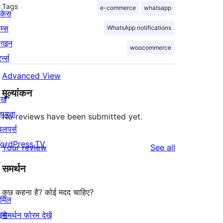
Tags
e-commerce
whatsapp
ोकेस
म्स
WhatsApp notifications
लगइन
woocommerce
र्न्स
Advanced View
मूल्यांकन
खे
हायता
No reviews have been submitted yet.
वलपर्स
ordPress.TV
reviews
Your review
See all
↗
समर्थन
कुछ कहना है? कोई मदद चाहिए?
ामिल
इये
समर्थन फोरम देखें