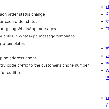
श
थी
each order status change
प्
r each order status
पैट
l outgoing WhatsApp messages
variables in WhatsApp message templates
App templates
सी
स
pping address phone
डे
untry code prefix to the customer’s phone number
W
r audit trail
श
हो