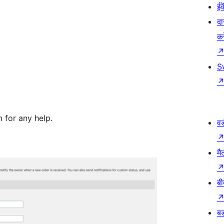
ईव
दा
कर
S
for any help.
वर
मै
बी
बड