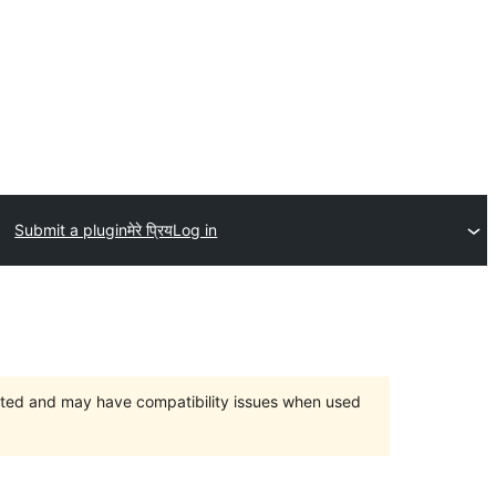
Submit a plugin
मेरे प्रिय
Log in
orted and may have compatibility issues when used