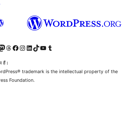
↗
Twitter) account
ँ
sit our Mastodon account
हमारे थ्रेड्स अकाउंट पर जाएं
हमारे फेसबुक पेज पर जाएँ
हमारे इंस्टाग्राम अकाउंट पर जाएं
हमारे लिंक्डइन खाते पर जाएँ
हमारे टिकटॉक खाते पर जाएँ
हमारे यूट्यूब चैनल पर जाएं
हमारे Tumblr खाते पर जाएँ
 हैं।
rdPress® trademark is the intellectual property of the
ess Foundation.