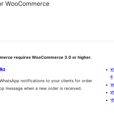
 for WooCommerce
mmerce
requires WooCommerce 3.0 or higher.
lkz
बा
में
hatsApp notifications to your clients for order
स
App message when a new order is received.
हो
गो