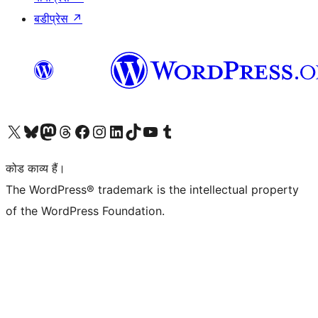
बडीप्रेस
↗
Visit our X (formerly Twitter) account
हमारे बलुस्की खाते पर जाएँ
Visit our Mastodon account
हमारे थ्रेड्स अकाउंट पर जाएं
हमारे फेसबुक पेज पर जाएँ
हमारे इंस्टाग्राम अकाउंट पर जाएं
हमारे लिंक्डइन खाते पर जाएँ
हमारे टिकटॉक खाते पर जाएँ
हमारे यूट्यूब चैनल पर जाएं
हमारे Tumblr खाते पर जाएँ
कोड काव्य हैं।
The WordPress® trademark is the intellectual property
of the WordPress Foundation.