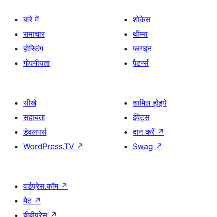
बारे में
शोकेस
समाचार
थीम्स
होस्टिंग
प्लगइन
गोपनीयता
पैटर्न्स
सीखे
शामिल होइये
सहायता
ईवेंट्स
डेवलपर्स
दान करें
↗
WordPress.TV
↗
Swag
↗
वर्डप्रेस.कॉम
↗
मैट
↗
बीबीप्रेस
↗