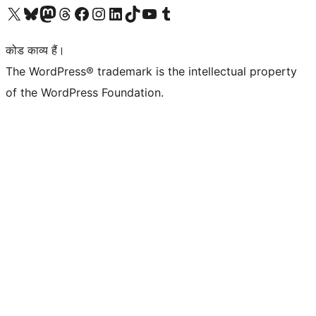
Visit our X (formerly Twitter) account
हमारे बलुस्की खाते पर जाएँ
Visit our Mastodon account
हमारे थ्रेड्स अकाउंट पर जाएं
हमारे फेसबुक पेज पर जाएँ
हमारे इंस्टाग्राम अकाउंट पर जाएं
हमारे लिंक्डइन खाते पर जाएँ
हमारे टिकटॉक खाते पर जाएँ
हमारे यूट्यूब चैनल पर जाएं
हमारे Tumblr खाते पर जाएँ
कोड काव्य हैं।
The WordPress® trademark is the intellectual property
of the WordPress Foundation.