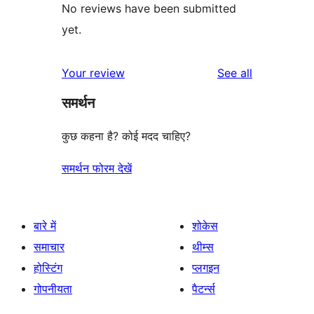
No reviews have been submitted
yet.
reviews
Your review
See all
समर्थन
कुछ कहना है? कोई मदद चाहिए?
समर्थन फोरम देखें
बारे में
शोकेस
समाचार
थीम्स
होस्टिंग
प्लगइन
गोपनीयता
पैटर्न्स