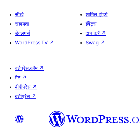
सीखे
शामिल होइये
सहायता
ईवेंट्स
डेवलपर्स
दान करें
↗
WordPress.TV
↗
Swag
↗
वर्डप्रेस.कॉम
↗
मैट
↗
बीबीप्रेस
↗
बडीप्रेस
↗