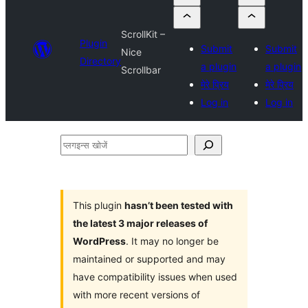
ScrollKit –
Plugin
Submit
Submit
Nice
Directory
a plugin
a plugin
Scrollbar
मेरे प्रिय
मेरे प्रिय
Log in
Log in
प्लगइन्स
खोजें
This plugin
hasn’t been tested with
the latest 3 major releases of
WordPress
. It may no longer be
maintained or supported and may
have compatibility issues when used
with more recent versions of