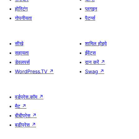
होस्टिंग
प्लगइन
गोपनीयता
पैटर्न्स
सीखे
शामिल होइये
सहायता
ईवेंट्स
डेवलपर्स
दान करें
↗
WordPress.TV
↗
Swag
↗
वर्डप्रेस.कॉम
↗
मैट
↗
बीबीप्रेस
↗
बडीप्रेस
↗