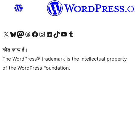
Visit our X (formerly Twitter) account
हमारे बलुस्की खाते पर जाएँ
Visit our Mastodon account
हमारे थ्रेड्स अकाउंट पर जाएं
हमारे फेसबुक पेज पर जाएँ
हमारे इंस्टाग्राम अकाउंट पर जाएं
हमारे लिंक्डइन खाते पर जाएँ
हमारे टिकटॉक खाते पर जाएँ
हमारे यूट्यूब चैनल पर जाएं
हमारे Tumblr खाते पर जाएँ
कोड काव्य हैं।
The WordPress® trademark is the intellectual property
of the WordPress Foundation.