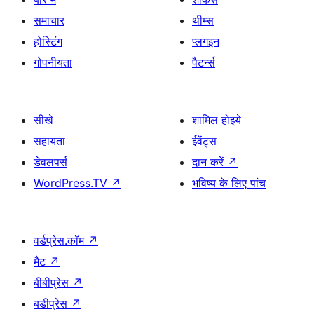
समाचार
थीम्स
होस्टिंग
प्लगइन
गोपनीयता
पैटर्न्स
सीखे
शामिल होइये
सहायता
ईवेंट्स
डेवलपर्स
दान करें
↗
WordPress.TV
↗
भविष्य के लिए पांच
वर्डप्रेस.कॉम
↗
मैट
↗
बीबीप्रेस
↗
बडीप्रेस
↗