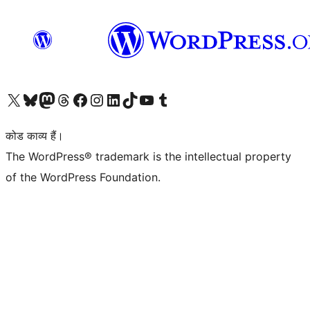
Visit our X (formerly Twitter) account
हमारे बलुस्की खाते पर जाएँ
Visit our Mastodon account
हमारे थ्रेड्स अकाउंट पर जाएं
हमारे फेसबुक पेज पर जाएँ
हमारे इंस्टाग्राम अकाउंट पर जाएं
हमारे लिंक्डइन खाते पर जाएँ
हमारे टिकटॉक खाते पर जाएँ
हमारे यूट्यूब चैनल पर जाएं
हमारे Tumblr खाते पर जाएँ
कोड काव्य हैं।
The WordPress® trademark is the intellectual property
of the WordPress Foundation.