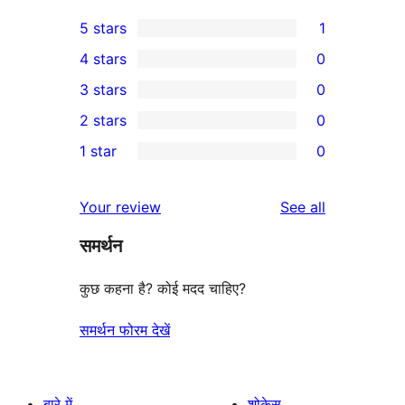
5 stars
1
1
4 stars
0
5-
0
3 stars
0
star
4-
0
2 stars
0
review
star
3-
0
1 star
0
reviews
star
2-
0
reviews
star
1-
reviews
Your review
See all
reviews
star
समर्थन
reviews
कुछ कहना है? कोई मदद चाहिए?
समर्थन फोरम देखें
बारे में
शोकेस