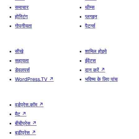
समाचार
थीम्स
होस्टिंग
प्लगइन
गोपनीयता
पैटर्न्स
सीखे
शामिल होइये
सहायता
ईवेंट्स
डेवलपर्स
दान करें
↗
WordPress.TV
↗
भविष्य के लिए पांच
वर्डप्रेस.कॉम
↗
मैट
↗
बीबीप्रेस
↗
बडीप्रेस
↗