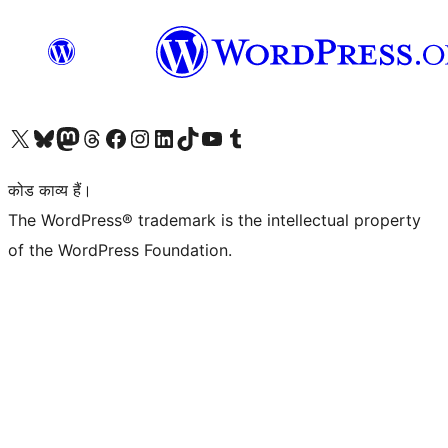
Visit our X (formerly Twitter) account
हमारे बलुस्की खाते पर जाएँ
Visit our Mastodon account
हमारे थ्रेड्स अकाउंट पर जाएं
हमारे फेसबुक पेज पर जाएँ
हमारे इंस्टाग्राम अकाउंट पर जाएं
हमारे लिंक्डइन खाते पर जाएँ
हमारे टिकटॉक खाते पर जाएँ
हमारे यूट्यूब चैनल पर जाएं
हमारे Tumblr खाते पर जाएँ
कोड काव्य हैं।
The WordPress® trademark is the intellectual property
of the WordPress Foundation.