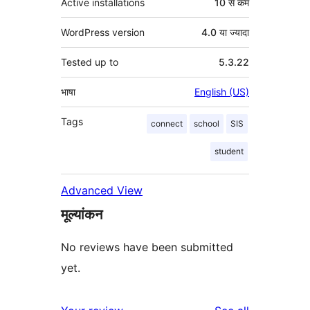
Active installations
10 से कम
WordPress version
4.0 या ज्यादा
Tested up to
5.3.22
भाषा
English (US)
Tags
connect
school
SIS
student
Advanced View
मूल्यांकन
No reviews have been submitted
yet.