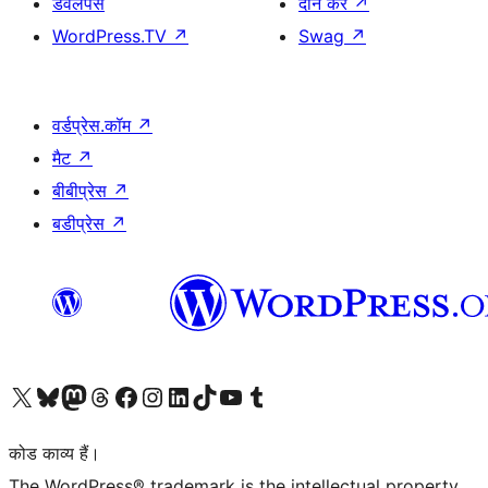
डेवलपर्स
दान करें
↗
WordPress.TV
↗
Swag
↗
वर्डप्रेस.कॉम
↗
मैट
↗
बीबीप्रेस
↗
बडीप्रेस
↗
Visit our X (formerly Twitter) account
हमारे बलुस्की खाते पर जाएँ
Visit our Mastodon account
हमारे थ्रेड्स अकाउंट पर जाएं
हमारे फेसबुक पेज पर जाएँ
हमारे इंस्टाग्राम अकाउंट पर जाएं
हमारे लिंक्डइन खाते पर जाएँ
हमारे टिकटॉक खाते पर जाएँ
हमारे यूट्यूब चैनल पर जाएं
हमारे Tumblr खाते पर जाएँ
कोड काव्य हैं।
The WordPress® trademark is the intellectual property