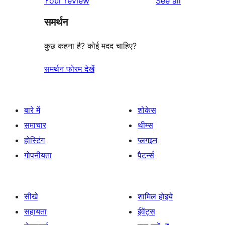
reviews
Your review
See all
समर्थन
कुछ कहना है? कोई मदद चाहिए?
समर्थन फोरम देखें
बारे में
शोकेस
समाचार
थीम्स
होस्टिंग
प्लगइन
गोपनीयता
पैटर्न्स
सीखे
शामिल होइये
सहायता
ईवेंट्स