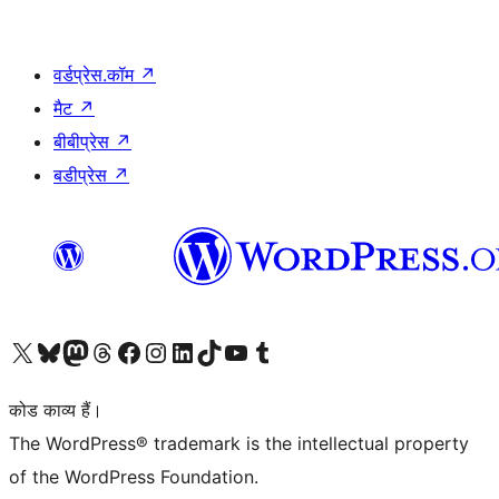
वर्डप्रेस.कॉम
↗
मैट
↗
बीबीप्रेस
↗
बडीप्रेस
↗
Visit our X (formerly Twitter) account
हमारे बलुस्की खाते पर जाएँ
Visit our Mastodon account
हमारे थ्रेड्स अकाउंट पर जाएं
हमारे फेसबुक पेज पर जाएँ
हमारे इंस्टाग्राम अकाउंट पर जाएं
हमारे लिंक्डइन खाते पर जाएँ
हमारे टिकटॉक खाते पर जाएँ
हमारे यूट्यूब चैनल पर जाएं
हमारे Tumblr खाते पर जाएँ
कोड काव्य हैं।
The WordPress® trademark is the intellectual property
of the WordPress Foundation.