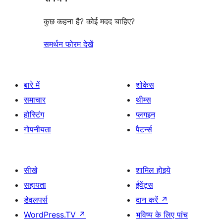
कुछ कहना है? कोई मदद चाहिए?
समर्थन फोरम देखें
बारे में
शोकेस
समाचार
थीम्स
होस्टिंग
प्लगइन
गोपनीयता
पैटर्न्स
सीखे
शामिल होइये
सहायता
ईवेंट्स
डेवलपर्स
दान करें
↗
WordPress.TV
↗
भविष्य के लिए पांच