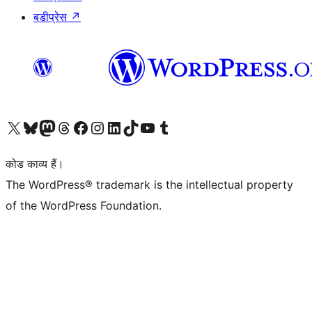
बडीप्रेस
↗
Visit our X (formerly Twitter) account
हमारे बलुस्की खाते पर जाएँ
Visit our Mastodon account
हमारे थ्रेड्स अकाउंट पर जाएं
हमारे फेसबुक पेज पर जाएँ
हमारे इंस्टाग्राम अकाउंट पर जाएं
हमारे लिंक्डइन खाते पर जाएँ
हमारे टिकटॉक खाते पर जाएँ
हमारे यूट्यूब चैनल पर जाएं
हमारे Tumblr खाते पर जाएँ
कोड काव्य हैं।
The WordPress® trademark is the intellectual property
of the WordPress Foundation.