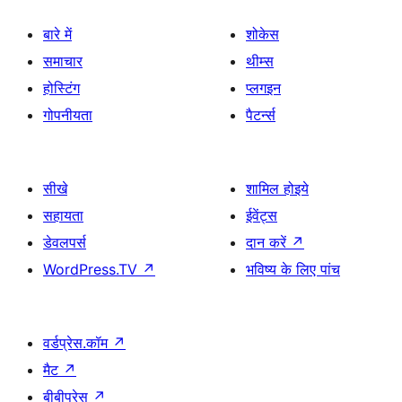
बारे में
शोकेस
समाचार
थीम्स
होस्टिंग
प्लगइन
गोपनीयता
पैटर्न्स
सीखे
शामिल होइये
सहायता
ईवेंट्स
डेवलपर्स
दान करें
↗
WordPress.TV
↗
भविष्य के लिए पांच
वर्डप्रेस.कॉम
↗
मैट
↗
बीबीप्रेस
↗