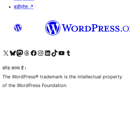
बडीप्रेस
↗
Visit our X (formerly Twitter) account
हमारे बलुस्की खाते पर जाएँ
Visit our Mastodon account
हमारे थ्रेड्स अकाउंट पर जाएं
हमारे फेसबुक पेज पर जाएँ
हमारे इंस्टाग्राम अकाउंट पर जाएं
हमारे लिंक्डइन खाते पर जाएँ
हमारे टिकटॉक खाते पर जाएँ
हमारे यूट्यूब चैनल पर जाएं
हमारे Tumblr खाते पर जाएँ
कोड काव्य हैं।
The WordPress® trademark is the intellectual property
of the WordPress Foundation.