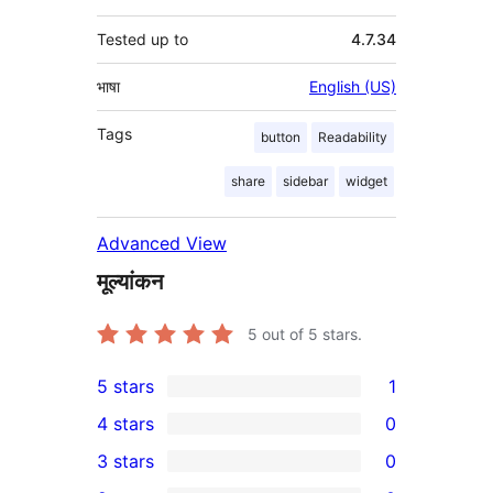
Tested up to
4.7.34
भाषा
English (US)
Tags
button
Readability
share
sidebar
widget
Advanced View
मूल्यांकन
5
out of 5 stars.
5 stars
1
1
4 stars
0
5-
0
3 stars
0
star
4-
0