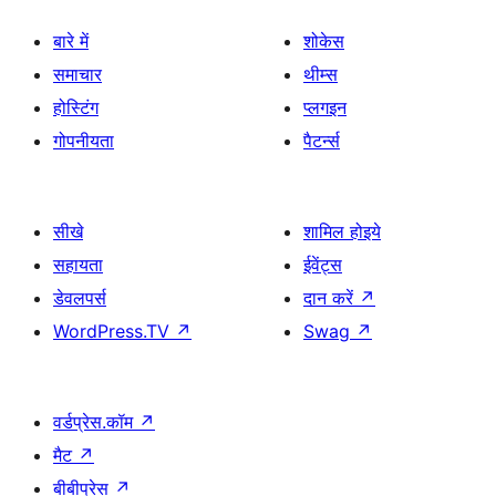
बारे में
शोकेस
समाचार
थीम्स
होस्टिंग
प्लगइन
गोपनीयता
पैटर्न्स
सीखे
शामिल होइये
सहायता
ईवेंट्स
डेवलपर्स
दान करें
↗
WordPress.TV
↗
Swag
↗
वर्डप्रेस.कॉम
↗
मैट
↗
बीबीप्रेस
↗