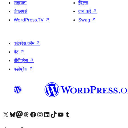
सहायता
ईवेंट्स
डेवलपर्स
दान करें
↗
WordPress.TV
↗
Swag
↗
वर्डप्रेस.कॉम
↗
मैट
↗
बीबीप्रेस
↗
बडीप्रेस
↗
Visit our X (formerly Twitter) account
हमारे बलुस्की खाते पर जाएँ
Visit our Mastodon account
हमारे थ्रेड्स अकाउंट पर जाएं
हमारे फेसबुक पेज पर जाएँ
हमारे इंस्टाग्राम अकाउंट पर जाएं
हमारे लिंक्डइन खाते पर जाएँ
हमारे टिकटॉक खाते पर जाएँ
हमारे यूट्यूब चैनल पर जाएं
हमारे Tumblr खाते पर जाएँ