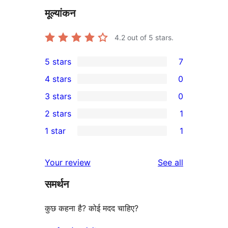
मूल्यांकन
4.2
out of 5 stars.
5 stars
7
7
4 stars
0
5-
0
3 stars
0
star
4-
0
2 stars
1
reviews
star
3-
1
1 star
1
reviews
star
2-
1
reviews
star
1-
reviews
Your review
See all
review
star
समर्थन
review
कुछ कहना है? कोई मदद चाहिए?