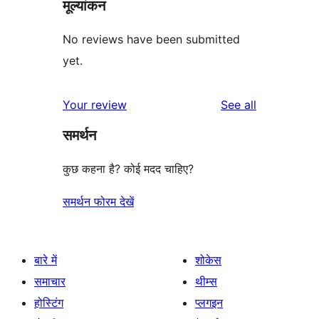
मूल्यांकन
No reviews have been submitted
yet.
reviews
Your review
See all
समर्थन
कुछ कहना है? कोई मदद चाहिए?
समर्थन फोरम देखें
बारे में
शोकेस
समाचार
थीम्स
होस्टिंग
प्लगइन