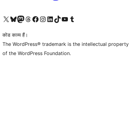
Visit our X (formerly Twitter) account
हमारे बलुस्की खाते पर जाएँ
Visit our Mastodon account
हमारे थ्रेड्स अकाउंट पर जाएं
हमारे फेसबुक पेज पर जाएँ
हमारे इंस्टाग्राम अकाउंट पर जाएं
हमारे लिंक्डइन खाते पर जाएँ
हमारे टिकटॉक खाते पर जाएँ
हमारे यूट्यूब चैनल पर जाएं
हमारे Tumblr खाते पर जाएँ
कोड काव्य हैं।
The WordPress® trademark is the intellectual property
of the WordPress Foundation.