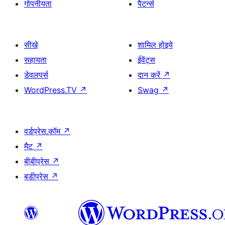
गोपनीयता
पैटर्न्स
सीखे
शामिल होइये
सहायता
ईवेंट्स
डेवलपर्स
दान करें
↗
WordPress.TV
↗
Swag
↗
वर्डप्रेस.कॉम
↗
मैट
↗
बीबीप्रेस
↗
बडीप्रेस
↗