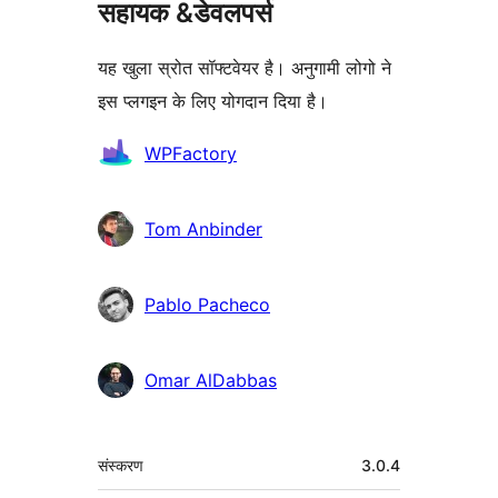
सहायक &डेवलपर्स
यह खुला स्रोत सॉफ्टवेयर है। अनुगामी लोगो ने
इस प्लगइन के लिए योगदान दिया है।
योगदानकर्ता
WPFactory
Tom Anbinder
Pablo Pacheco
Omar AlDabbas
मेटा
संस्करण
3.0.4