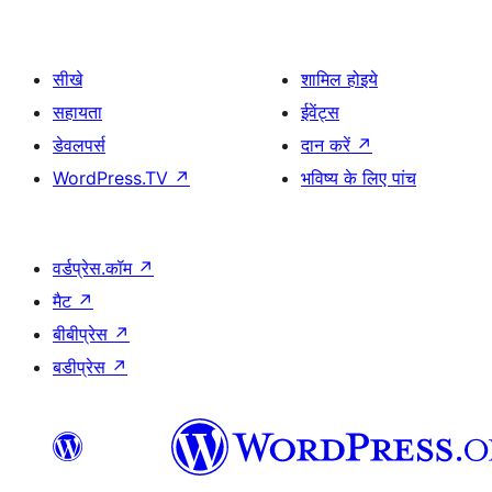
सीखे
शामिल होइये
सहायता
ईवेंट्स
डेवलपर्स
दान करें
↗
WordPress.TV
↗
भविष्य के लिए पांच
वर्डप्रेस.कॉम
↗
मैट
↗
बीबीप्रेस
↗
बडीप्रेस
↗