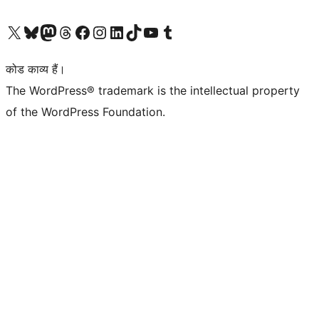
Visit our X (formerly Twitter) account
हमारे बलुस्की खाते पर जाएँ
Visit our Mastodon account
हमारे थ्रेड्स अकाउंट पर जाएं
हमारे फेसबुक पेज पर जाएँ
हमारे इंस्टाग्राम अकाउंट पर जाएं
हमारे लिंक्डइन खाते पर जाएँ
हमारे टिकटॉक खाते पर जाएँ
हमारे यूट्यूब चैनल पर जाएं
हमारे Tumblr खाते पर जाएँ
कोड काव्य हैं।
The WordPress® trademark is the intellectual property
of the WordPress Foundation.