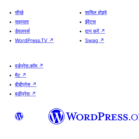
सीखे
शामिल होइये
सहायता
ईवेंट्स
डेवलपर्स
दान करें
↗
WordPress.TV
↗
Swag
↗
वर्डप्रेस.कॉम
↗
मैट
↗
बीबीप्रेस
↗
बडीप्रेस
↗