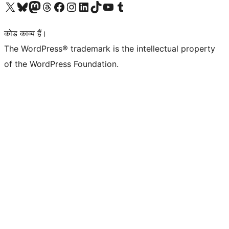
Visit our X (formerly Twitter) account
हमारे बलुस्की खाते पर जाएँ
Visit our Mastodon account
हमारे थ्रेड्स अकाउंट पर जाएं
हमारे फेसबुक पेज पर जाएँ
हमारे इंस्टाग्राम अकाउंट पर जाएं
हमारे लिंक्डइन खाते पर जाएँ
हमारे टिकटॉक खाते पर जाएँ
हमारे यूट्यूब चैनल पर जाएं
हमारे Tumblr खाते पर जाएँ
कोड काव्य हैं।
The WordPress® trademark is the intellectual property
of the WordPress Foundation.