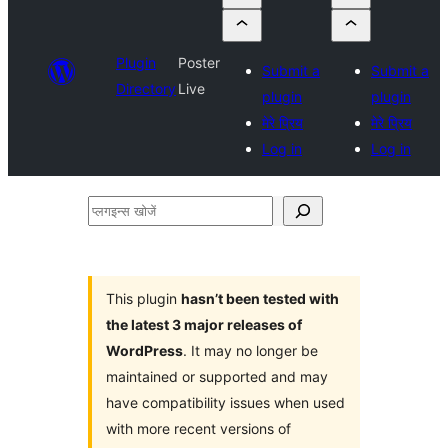
Plugin
Poster
Submit a
Submit a
Directory
Live
plugin
plugin
मेरे प्रिय
मेरे प्रिय
Log in
Log in
प्लगइन्स
खोजें
This plugin
hasn’t been tested with
the latest 3 major releases of
WordPress
. It may no longer be
maintained or supported and may
have compatibility issues when used
with more recent versions of