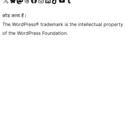
Visit our X (formerly Twitter) account
हमारे बलुस्की खाते पर जाएँ
Visit our Mastodon account
हमारे थ्रेड्स अकाउंट पर जाएं
हमारे फेसबुक पेज पर जाएँ
हमारे इंस्टाग्राम अकाउंट पर जाएं
हमारे लिंक्डइन खाते पर जाएँ
हमारे टिकटॉक खाते पर जाएँ
हमारे यूट्यूब चैनल पर जाएं
हमारे Tumblr खाते पर जाएँ
कोड काव्य हैं।
The WordPress® trademark is the intellectual property
of the WordPress Foundation.