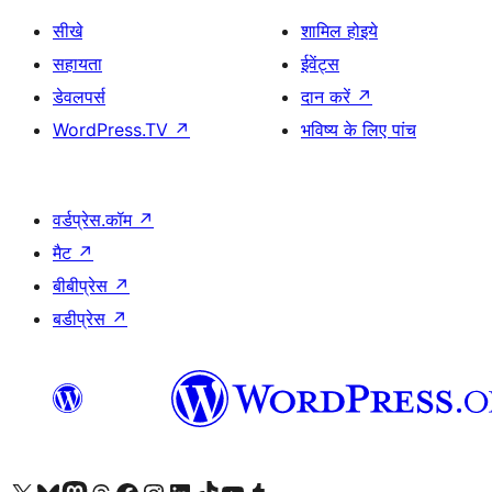
सीखे
शामिल होइये
सहायता
ईवेंट्स
डेवलपर्स
दान करें
↗
WordPress.TV
↗
भविष्य के लिए पांच
वर्डप्रेस.कॉम
↗
मैट
↗
बीबीप्रेस
↗
बडीप्रेस
↗