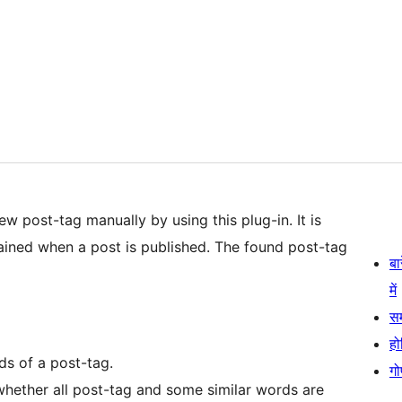
w post-tag manually by using this plug-in. It is
ained when a post is published. The found post-tag
बा
में
स
हो
ds of a post-tag.
गो
 whether all post-tag and some similar words are