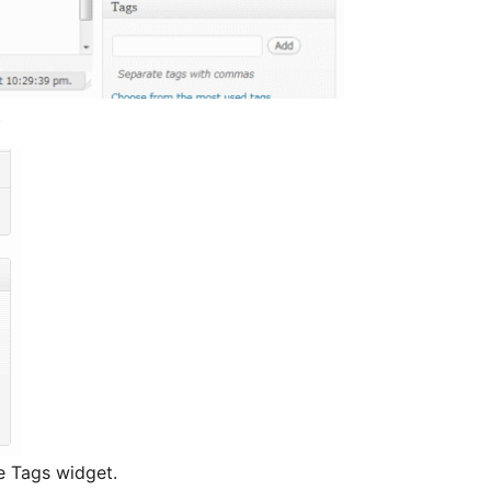
.
e Tags widget.