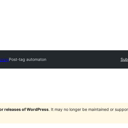
ctory
Post-tag automaton
Sub
jor releases of WordPress
. It may no longer be maintained or supp