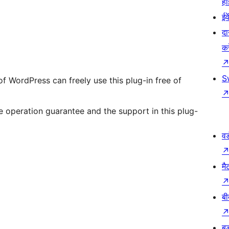
हो
ईव
दा
कर
S
of WordPress can freely use this plug-in free of
 operation guarantee and the support in this plug-
वर
मै
बी
बड