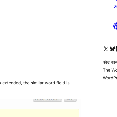
Visit our X (formerly 
हमारे बलुस्की खाते पर जाए
Vi
कोड काव्य
The Wo
WordPr
 extended, the similar word field is