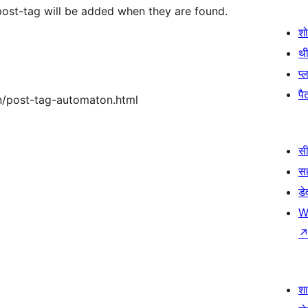
 post-tag will be added when they are found.
श
थी
प्
पैट
n/post-tag-automaton.html
सी
स
डे
W
श