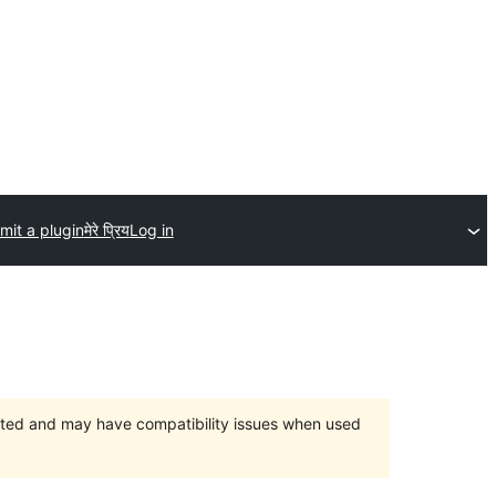
mit a plugin
मेरे प्रिय
Log in
orted and may have compatibility issues when used