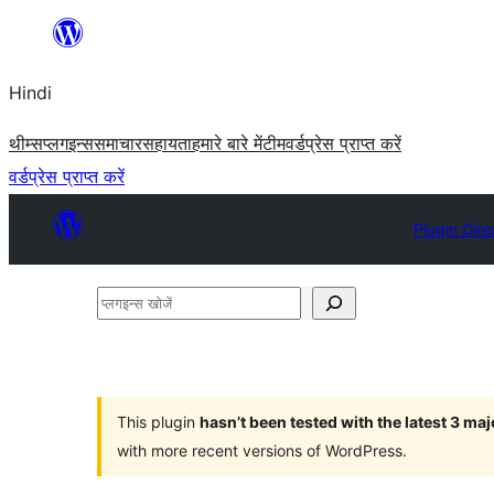
सामग्री
पर
Hindi
जाएं
थीम्स
प्लगइन्स
समाचार
सहायता
हमारे बारे में
टीम
वर्डप्रेस प्राप्त करें
वर्डप्रेस प्राप्त करें
Plugin Dire
प्लगइन्स
खोजें
This plugin
hasn’t been tested with the latest 3 ma
with more recent versions of WordPress.