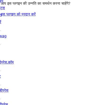
इये
आप इस प्लगइन की उन्नति का समर्थन करना चाहेंगे?
ेंट्स
इस प्लगइन को प्रदान करें
न
ें
↗
wag
↗
्डप्रेस.कॉम
↗
ट
↗
बीप्रेस
↗
ीप्रेस