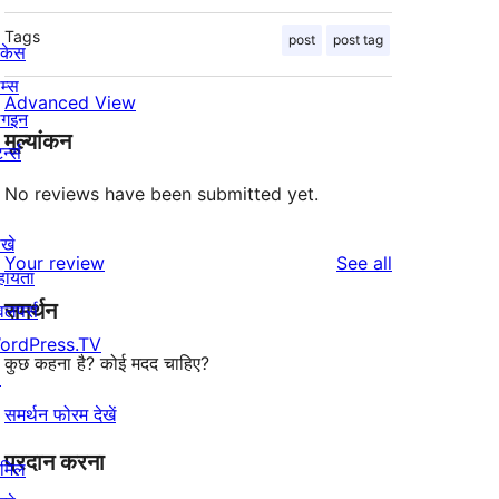
Tags
post
post tag
ोकेस
म्स
Advanced View
लगइन
मूल्यांकन
र्न्स
No reviews have been submitted yet.
खे
reviews
Your review
See all
हायता
समर्थन
वलपर्स
ordPress.TV
कुछ कहना है? कोई मदद चाहिए?
↗
समर्थन फोरम देखें
प्रदान करना
ामिल