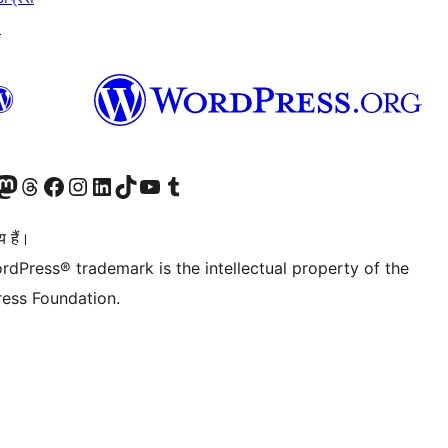
↗
Twitter) account
ँ
sit our Mastodon account
हमारे थ्रेड्स अकाउंट पर जाएं
हमारे फेसबुक पेज पर जाएँ
हमारे इंस्टाग्राम अकाउंट पर जाएं
हमारे लिंक्डइन खाते पर जाएँ
हमारे टिकटॉक खाते पर जाएँ
हमारे यूट्यूब चैनल पर जाएं
हमारे Tumblr खाते पर जाएँ
 हैं।
rdPress® trademark is the intellectual property of the
ess Foundation.